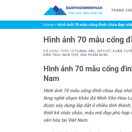
Chuyển
đến
TRANG CH
nội
Home
»
Hình ảnh 70 mẫu cổng đình chùa đẹp nhấ
dung
Hình ảnh 70 mẫu cổng đ
ĐÃ ĐĂNG TRÊN
13 THÁNG SÁU, 2019
BỞI
XUÂN TUY
KIẾN TRÚC NHÀ THỜ
,
SẢN PHẨM KHÁC
Hình ảnh 70 mẫu cổng đìn
Nam
Hình ảnh 70 mẫu cổng đình chùa đẹp nhất
làng nghề chạm khắc đá Ninh Vân-Hoa Lư-
được xây dựng lắp đặt ở nhiều tỉnh thành,
thiết kế chắc chắn, mẫu mã đẹp phù hợp vớ
văn hóa tại Việt Nam.