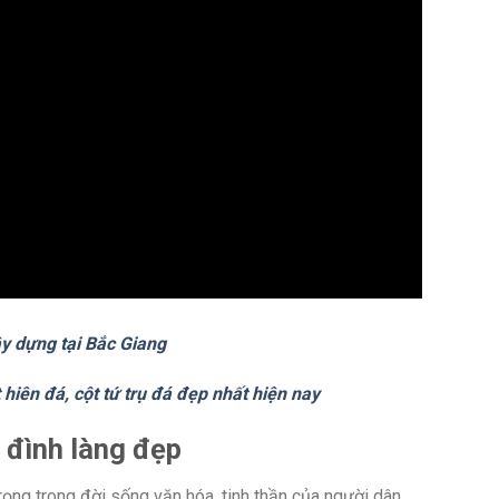
y dựng tại Bắc Giang
 hiên đá, cột tứ trụ đá đẹp nhất hiện nay
 đình làng đẹp
rọng trong đời sống văn hóa, tinh thần của người dân