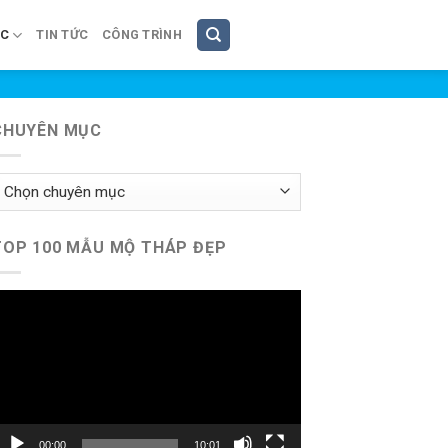
ÚC
TIN TỨC
CÔNG TRÌNH
CHUYÊN MỤC
huyên
ục
TOP 100 MẪU MỘ THÁP ĐẸP
rình
hơi
ideo
00:00
10:01