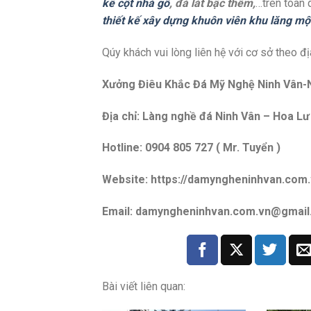
kê cột nhà gỗ
, đá lát bậc thềm,
…trên toàn 
thiết kế xây dựng khuôn viên khu lăng mộ
Qúy khách vui lòng liên hệ với cơ sở theo đị
Xưởng Điêu Khắc Đá Mỹ Nghệ Ninh Vân-N
Địa chỉ: Làng nghề đá Ninh Vân – Hoa Lư
Hotline: 0904 805 727 ( Mr. Tuyển )
Website: https://damyngheninhvan.com.
Email: damyngheninhvan.com.vn@gmai
Bài viết liên quan: