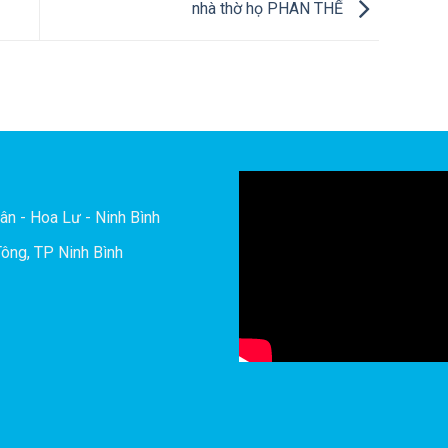
nhà thờ họ PHAN THẾ
ân - Hoa Lư - Ninh Bình
ông, TP Ninh Bình