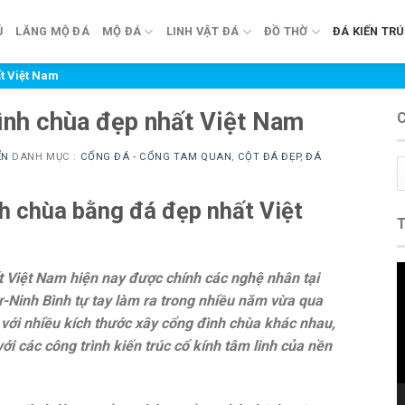
Ủ
LĂNG MỘ ĐÁ
MỘ ĐÁ
LINH VẬT ĐÁ
ĐỒ THỜ
ĐÁ KIẾN TR
t Việt Nam
ình chùa đẹp nhất Việt Nam
ỂN
DANH MỤC :
CỔNG ĐÁ - CỔNG TAM QUAN
,
CỘT ĐÁ ĐẸP
,
ĐÁ
C
m
h chùa bằng đá đẹp nhất Việt
T
 Việt Nam hiện nay được chính các nghệ nhân tại
c
Ninh Bình tự tay làm ra trong nhiều năm vừa qua
V
 với nhiều kích thước xây cổng đình chùa khác nhau,
i các công trình kiến trúc cổ kính tâm linh của nền