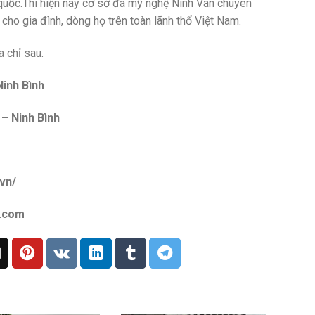
quốc.Thì hiện nay cơ sở đá mỹ nghệ Ninh Vân chuyên
cho gia đình, dòng họ trên toàn lãnh thổ Việt Nam.
a chỉ sau.
inh Bình
 – Ninh Bình
vn/
l.com