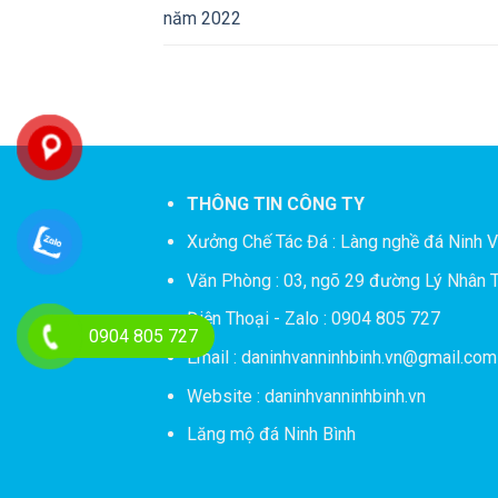
năm 2022
THÔNG TIN CÔNG TY
Xưởng Chế Tác Đá :
Làng nghề đá Ninh V
Văn Phòng : 03, ngõ 29 đường Lý Nhân T
Điện Thoại - Zalo : 0904 805 727
0904 805 727
Email : daninhvanninhbinh.vn@gmail.com
Website : daninhvanninhbinh.vn
Lăng mộ đá Ninh Bình