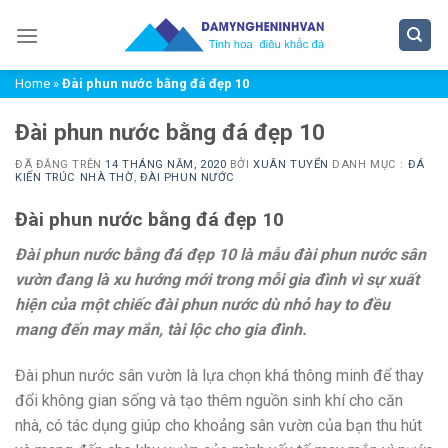
Chuyển
đến
nội
Home
»
Đài phun nước bằng đá đẹp 10
dung
Đài phun nước bằng đá đẹp 10
ĐÃ ĐĂNG TRÊN
14 THÁNG NĂM, 2020
BỞI
XUÂN TUYỂN
DANH MỤC :
ĐÁ
KIẾN TRÚC NHÀ THỜ
,
ĐÀI PHUN NƯỚC
Đài phun nước bằng đá đẹp 10
Đài phun nước bằng đá đẹp 10 là mẫu đài phun nước sân
vườn đang là xu hướng mới trong mỗi gia đình vì sự xuất
hiện của một chiếc đài phun nước dù nhỏ hay to đều
mang đến may mắn, tài lộc cho gia đình.
Đài phun nước sân vườn là lựa chọn khá thông minh để thay
đổi không gian sống và tạo thêm nguồn sinh khí cho căn
nhà, có tác dụng giúp cho khoảng sân vườn của bạn thu hút