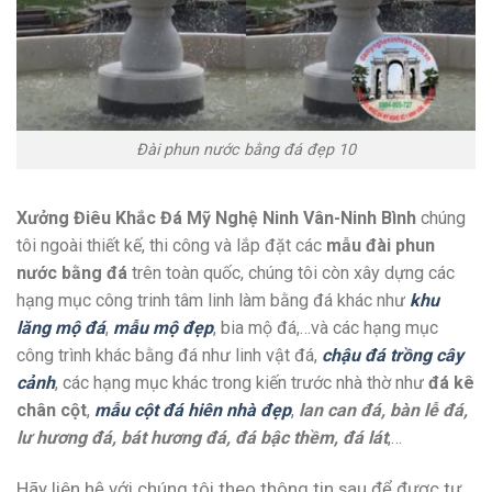
Đài phun nước bằng đá đẹp 10
Xưởng Điêu Khắc Đá Mỹ Nghệ Ninh Vân-Ninh Bình
chúng
tôi ngoài thiết kế, thi công và lắp đặt các
mẫu đài phun
nước bằng đá
trên toàn quốc, chúng tôi còn xây dựng các
hạng mục công trinh tâm linh làm bằng đá khác như
khu
lăng mộ đá
,
mẫu mộ đẹp
, bia mộ đá,…và các hạng mục
công trình khác bằng đá như linh vật đá,
chậu đá trồng cây
cảnh
, các hạng mục khác trong kiến trước nhà thờ như
đá kê
chân cột
,
mẫu cột đá hiên nhà đẹp
,
lan can đá, bàn lễ đá,
lư hương đá, bát hương đá, đá bậc thềm, đá lát
,…
Hãy liên hệ với chúng tôi theo thông tin sau để được tư