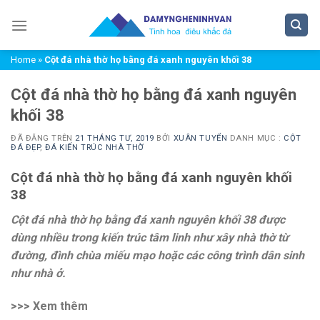
Chuyển
đến
nội
Home
»
Cột đá nhà thờ họ bằng đá xanh nguyên khối 38
dung
Cột đá nhà thờ họ bằng đá xanh nguyên
khối 38
ĐÃ ĐĂNG TRÊN
21 THÁNG TƯ, 2019
BỞI
XUÂN TUYỂN
DANH MỤC :
CỘT
ĐÁ ĐẸP
,
ĐÁ KIẾN TRÚC NHÀ THỜ
Cột đá nhà thờ họ bằng đá xanh nguyên khối
38
Cột đá nhà thờ họ bằng đá xanh nguyên khối 38 được
dùng nhiều trong kiến trúc tâm linh như xây nhà thờ từ
đường, đình chùa miếu mạo hoặc các công trình dân sinh
như nhà ở.
>>> Xem thêm