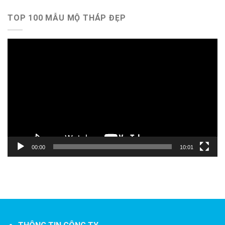
TOP 100 MẪU MỘ THÁP ĐẸP
Trình
chơi
Video
00:00
10:01