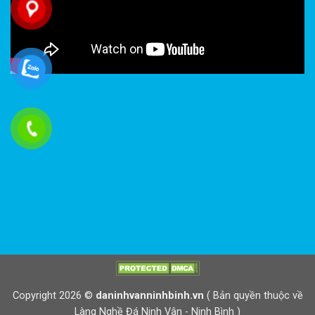
Copyright 2026 ©
daninhvanninhbinh.vn
( Bản quyền thuộc về
Làng Nghề Đá Ninh Vân - Ninh Bình )