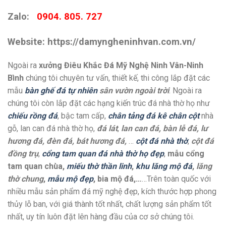
Zalo:
0904. 805. 727
Website: https://damyngheninhvan.com.vn/
Ngoài ra
xưởng Điêu Khắc Đá Mỹ Nghệ Ninh Vân-Ninh
Bình
chúng tôi chuyên tư vấn, thiết kế, thi công lắp đặt các
mẫu
bàn ghế đá tự nhiên
sân vườn ngoài trời
. Ngoài ra
chúng tôi còn lắp đặt các hạng kiến trúc đá nhà thờ họ như
chiếu rồng đá
, bậc tam cấp,
chân tảng đá kê chân cột
nhà
gỗ, lan can đá nhà thờ họ,
đá lát
,
lan can đá, bàn lễ đá, lư
hương đá, đèn đá, bát hương đá,
…
cột đá nhà thờ
,
cột đá
đồng trụ
,
cổng tam quan đá nhà thờ họ đẹp
,
mẫu cổng
tam quan chùa,
miếu thờ thần linh
,
khu lăng mộ đá
,
lăng
thờ chung
,
mẫu mộ đẹp
, bia mộ đá,…
…Trên toàn quốc với
nhiều mẫu sản phẩm đá mỹ nghệ đẹp, kích thước hợp phong
thủy lỗ ban, với giá thành tốt nhất, chất lượng sản phẩm tốt
nhất, uy tín luôn đặt lên hàng đầu của cơ sở chúng tôi.