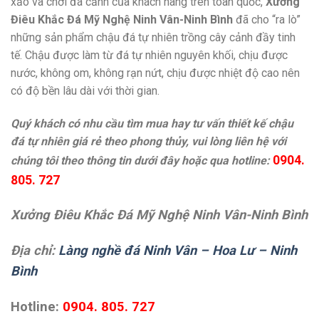
xảo và chơi đá cảnh của khách hàng trên toàn quốc,
Xưởng
Điêu Khắc Đá Mỹ Nghệ Ninh Vân-Ninh Bình
đã cho “ra lò”
những sản phẩm chậu đá tự nhiên trồng cây cảnh đầy tinh
tế. Chậu được làm từ đá tự nhiên nguyên khối, chịu được
nước, không om, không rạn nứt, chịu được nhiệt độ cao nên
có độ bền lâu dài với thời gian.
Quý khách có nhu cầu tìm mua hay tư vấn thiết kế chậu
đá tự nhiên giá rẻ theo phong thủy, vui lòng liên hệ với
0904.
chúng tôi theo thông tin dưới đây hoặc qua hotline:
805. 727
Xưởng Điêu Khắc Đá Mỹ Nghệ Ninh Vân-Ninh Bình
Địa chỉ:
Làng nghề đá Ninh Vân – Hoa Lư – Ninh
Bình
Hotline:
0904. 805. 727