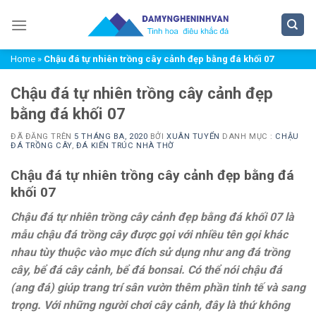
Chuyển
đến
nội
Home
»
Chậu đá tự nhiên trồng cây cảnh đẹp bằng đá khối 07
dung
Chậu đá tự nhiên trồng cây cảnh đẹp
bằng đá khối 07
ĐÃ ĐĂNG TRÊN
5 THÁNG BA, 2020
BỞI
XUÂN TUYỂN
DANH MỤC :
CHẬU
ĐÁ TRỒNG CÂY
,
ĐÁ KIẾN TRÚC NHÀ THỜ
Chậu đá tự nhiên trồng cây cảnh đẹp bằng đá
khối 07
Chậu đá tự nhiên trồng cây cảnh đẹp bằng đá khối 07 là
mẫu chậu đá trồng cây được gọi với nhiều tên gọi khác
nhau tùy thuộc vào mục đích sử dụng như ang đá trồng
cây, bể đá cây cảnh, bể đá bonsai. Có thể nói chậu đá
(ang đá) giúp trang trí sân vườn thêm phần tinh tế và sang
trọng. Với những người chơi cây cảnh, đây là thứ không