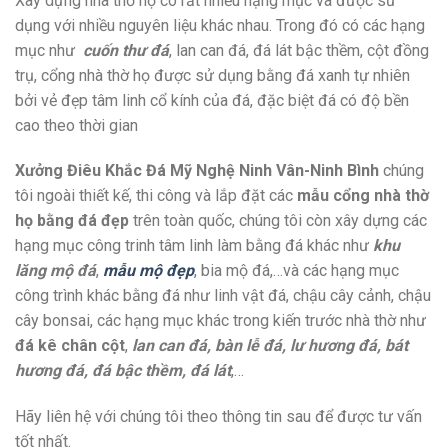
Xây dựng nhà thờ họ có rất nhiều hạng mục và được sử
dụng với nhiều nguyên liệu khác nhau. Trong đó có các hạng
mục như
cuốn thư đá
, lan can đá, đá lát bậc thềm, cột đồng
trụ, cổng nhà thờ họ được sử dụng bằng đá xanh tự nhiên
bởi vẻ đẹp tâm linh cổ kính của đá, đặc biệt đá có độ bền
cao theo thời gian
Xưởng Điêu Khắc Đá Mỹ Nghệ Ninh Vân-Ninh Bình
chúng
tôi ngoài thiết kế, thi công và lắp đặt các
mẫu cổng nhà thờ
họ bằng đá đẹp
trên toàn quốc, chúng tôi còn xây dựng các
hạng mục công trinh tâm linh làm bằng đá khác như
khu
lăng mộ đá
,
mẫu mộ đẹp
, bia mộ đá,…và các hạng mục
công trình khác bằng đá như linh vật đá, chậu cây cảnh, chậu
cây bonsai, các hạng mục khác trong kiến trước nhà thờ như
đá kê chân cột
,
lan can đá, bàn lễ đá, lư hương đá, bát
hương đá, đá bậc thềm, đá lát
,…
Hãy liên hệ với chúng tôi theo thông tin sau để được tư vấn
tốt nhất.