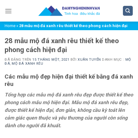
Chuyển
đến
nội
Home
»
28 mẫu mộ đá xanh rêu thiết kế theo phong cách hiện đại
dung
28 mẫu mộ đá xanh rêu thiết kế theo
phong cách hiện đại
ĐÃ ĐĂNG TRÊN
15 THÁNG MỘT, 2021
BỞI
XUÂN TUYỂN
DANH MỤC :
MỘ
ĐÁ
,
MỘ ĐÁ XANH RÊU
Các mẫu mộ đẹp hiện đại thiết kế bằng đá xanh
rêu
Tổng hợp các mẫu mộ đá xanh rêu đẹp được thiết kế theo
phong cách mẫu mộ hiện đại. Mẫu mộ đá xanh rêu đẹp,
được thiết kế hiện đại, đơn giản, không cầu kỳ toát lên
cảm giác quen thuộc và yêu thương của người còn sống
dành cho người đã khuất.