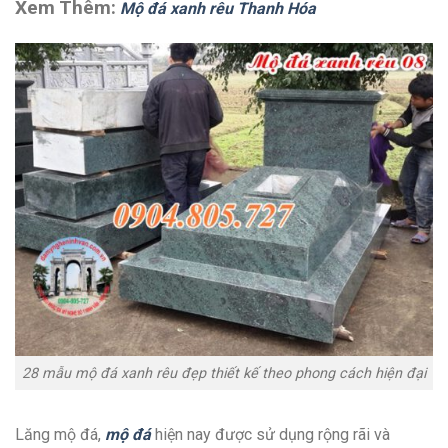
Xem Thêm:
Mộ đá xanh rêu Thanh Hóa
28 mẫu mộ đá xanh rêu đẹp thiết kế theo phong cách hiện đại
Lăng mộ đá,
mộ đá
hiện nay được sử dụng rộng rãi và