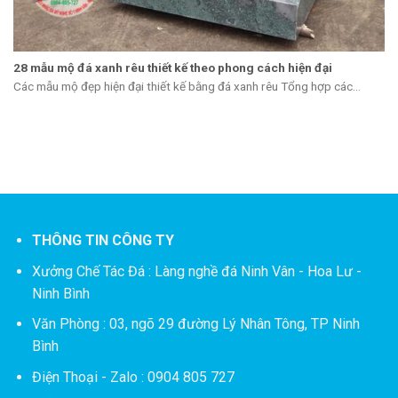
28 mẫu mộ đá xanh rêu thiết kế theo phong cách hiện đại
Các mẫu mộ đẹp hiện đại thiết kế bằng đá xanh rêu Tổng hợp các...
THÔNG TIN CÔNG TY
Xưởng Chế Tác Đá :
Làng nghề đá Ninh Vân - Hoa Lư -
Ninh Bình
Văn Phòng : 03, ngõ 29 đường Lý Nhân Tông, TP Ninh
Bình
Điện Thoại - Zalo : 0904 805 727