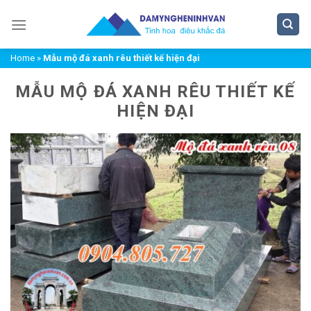
Chuyển
đến
nội
Home
»
Mẫu mộ đá xanh rêu thiết kế hiện đại
dung
MẪU MỘ ĐÁ XANH RÊU THIẾT KẾ
HIỆN ĐẠI