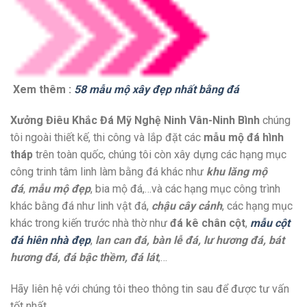
Xem thêm :
58 mẫu mộ xây đẹp nhất bằng đá
Xưởng Điêu Khắc Đá Mỹ Nghệ Ninh Vân-Ninh Bình
chúng
tôi ngoài thiết kế, thi công và lắp đặt các
mẫu mộ đá hình
tháp
trên toàn quốc, chúng tôi còn xây dựng các hạng mục
công trinh tâm linh làm bằng đá khác như
khu lăng mộ
đá
,
mẫu mộ đẹp
, bia mộ đá,…và các hạng mục công trình
khác bằng đá như linh vật đá,
chậu cây cảnh
, các hạng mục
khác trong kiến trước nhà thờ như
đá kê chân cột
,
mẫu cột
đá hiên nhà đẹp
,
lan can đá, bàn lễ đá, lư hương đá, bát
hương đá, đá bậc thềm, đá lát
,…
Hãy liên hệ với chúng tôi theo thông tin sau để được tư vấn
tốt nhất.