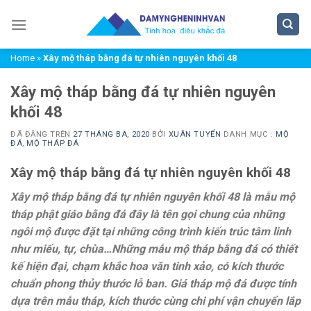
Chuyển
đến
nội
Home
»
Xây mộ tháp bằng đá tự nhiên nguyên khối 48
dung
Xây mộ tháp bằng đá tự nhiên nguyên
khối 48
ĐÃ ĐĂNG TRÊN
27 THÁNG BA, 2020
BỞI
XUÂN TUYỂN
DANH MỤC :
MỘ
ĐÁ
,
MỘ THÁP ĐÁ
Xây mộ tháp bằng đá tự nhiên nguyên khối 48
Xây mộ tháp bằng đá tự nhiên nguyên khối 48 là mẫu mộ
tháp phật giáo bằng đá đây là tên gọi chung của những
ngôi mộ được đặt tại những công trình kiến trúc tâm linh
như miếu, tự, chùa…Những mẫu mộ tháp bằng đá có thiết
kế hiện đại, chạm khắc hoa văn tinh xảo, có kích thước
chuẩn phong thủy thước lỗ ban. Giá tháp mộ đá được tính
dựa trên mẫu tháp, kích thước cùng chi phí vận chuyển lắp