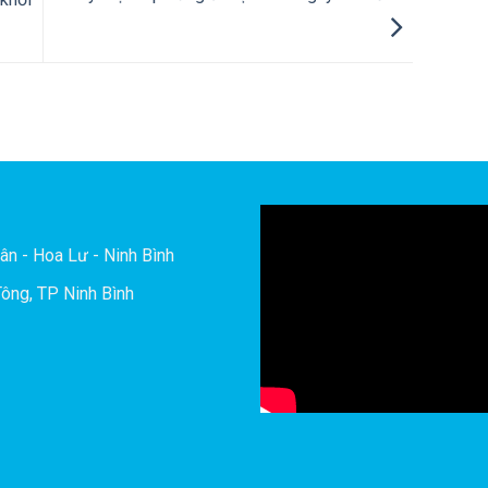
khối
ân - Hoa Lư - Ninh Bình
ông, TP Ninh Bình