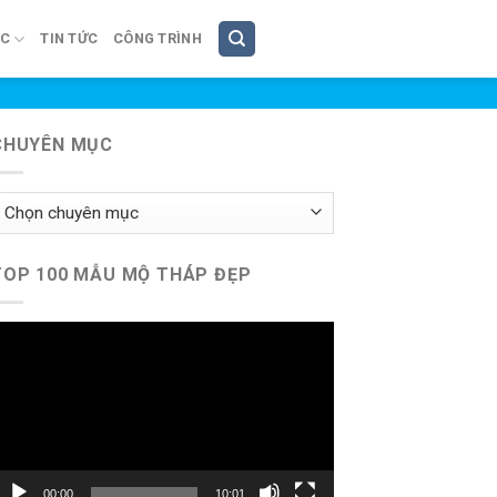
ÚC
TIN TỨC
CÔNG TRÌNH
CHUYÊN MỤC
huyên
ục
TOP 100 MẪU MỘ THÁP ĐẸP
rình
hơi
ideo
00:00
10:01