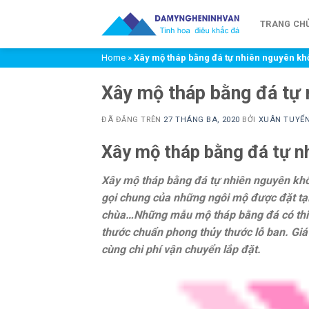
Chuyển
đến
TRANG CH
nội
Home
»
Xây mộ tháp bằng đá tự nhiên nguyên khố
dung
Xây mộ tháp bằng đá tự 
ĐÃ ĐĂNG TRÊN
27 THÁNG BA, 2020
BỞI
XUÂN TUYỂ
Xây mộ tháp bằng đá tự n
Xây mộ tháp bằng đá tự nhiên nguyên khố
gọi chung của những ngôi mộ được đặt tại 
chùa…Những mẫu mộ tháp bằng đá có thiết
thước chuẩn phong thủy thước lỗ ban. Giá
cùng chi phí vận chuyển lắp đặt.