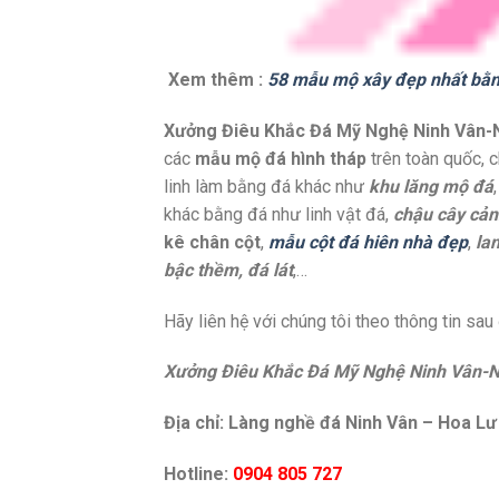
Xem thêm :
58 mẫu mộ xây đẹp nhất bằ
Xưởng Điêu Khắc Đá Mỹ Nghệ Ninh Vân-N
các
mẫu mộ đá hình tháp
trên toàn quốc, 
linh làm bằng đá khác như
khu lăng mộ đá
khác bằng đá như linh vật đá,
chậu cây cả
kê chân cột
,
mẫu cột đá hiên nhà đẹp
,
la
bậc thềm, đá lát
,…
Hãy liên hệ với chúng tôi theo thông tin sau
Xưởng Điêu Khắc Đá Mỹ Nghệ Ninh Vân-N
Địa chỉ: Làng nghề đá Ninh Vân – Hoa Lư
Hotline:
0904 805 727