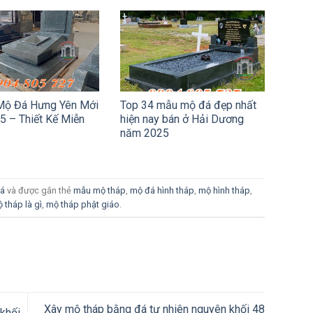
Mộ Đá Hưng Yên Mới
Top 34 mẫu mộ đá đẹp nhất
5 – Thiết Kế Miễn
hiện nay bán ở Hải Dương
năm 2025
đá
và được gắn thẻ
mẫu mộ tháp
,
mộ đá hình tháp
,
mộ hình tháp
,
 tháp là gì
,
mộ tháp phật giáo
.
Xây mộ tháp bằng đá tự nhiên nguyên khối 48