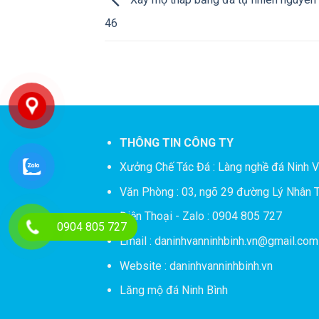
Xây mộ tháp bằng đá tự nhiên nguyên 
46
THÔNG TIN CÔNG TY
Xưởng Chế Tác Đá :
Làng nghề đá Ninh V
Văn Phòng : 03, ngõ 29 đường Lý Nhân T
Điện Thoại - Zalo : 0904 805 727
0904 805 727
Email : daninhvanninhbinh.vn@gmail.com
Website : daninhvanninhbinh.vn
Lăng mộ đá Ninh Bình