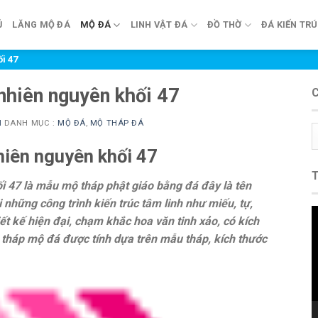
Ủ
LĂNG MỘ ĐÁ
MỘ ĐÁ
LINH VẬT ĐÁ
ĐỒ THỜ
ĐÁ KIẾN TR
i 47
nhiên nguyên khối 47
N
DANH MỤC :
MỘ ĐÁ
,
MỘ THÁP ĐÁ
C
m
hiên nguyên khối 47
i 47 là mẫu mộ tháp phật giáo bằng đá đây là tên
những công trình kiến trúc tâm linh như miếu, tự,
T
 kế hiện đại, chạm khắc hoa văn tinh xảo, có kích
c
 tháp mộ đá được tính dựa trên mẫu tháp, kích thước
V