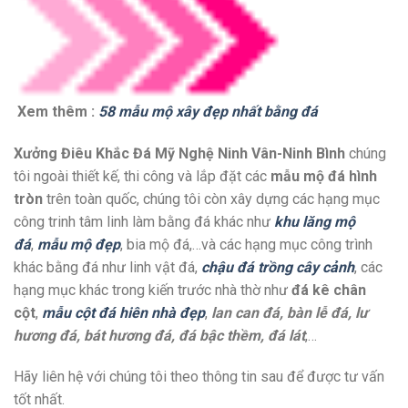
Xem thêm :
58 mẫu mộ xây đẹp nhất bằng đá
Xưởng Điêu Khắc Đá Mỹ Nghệ Ninh Vân-Ninh Bình
chúng
tôi ngoài thiết kế, thi công và lắp đặt các
mẫu mộ đá hình
tròn
trên toàn quốc, chúng tôi còn xây dựng các hạng mục
công trinh tâm linh làm bằng đá khác như
khu lăng mộ
đá
,
mẫu mộ đẹp
, bia mộ đá,…và các hạng mục công trình
khác bằng đá như linh vật đá,
chậu đá trồng cây cảnh
, các
hạng mục khác trong kiến trước nhà thờ như
đá kê chân
cột
,
mẫu cột đá hiên nhà đẹp
,
lan can đá, bàn lễ đá, lư
hương đá, bát hương đá, đá bậc thềm, đá lát
,…
Hãy liên hệ với chúng tôi theo thông tin sau để được tư vấn
tốt nhất.