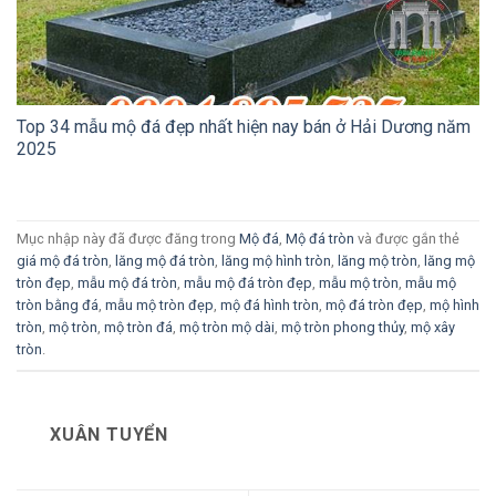
Top 34 mẫu mộ đá đẹp nhất hiện nay bán ở Hải Dương năm
2025
Mục nhập này đã được đăng trong
Mộ đá
,
Mộ đá tròn
và được gắn thẻ
giá mộ đá tròn
,
lăng mộ đá tròn
,
lăng mộ hình tròn
,
lăng mộ tròn
,
lăng mộ
tròn đẹp
,
mẫu mộ đá tròn
,
mẫu mộ đá tròn đẹp
,
mẫu mộ tròn
,
mẫu mộ
tròn bằng đá
,
mẫu mộ tròn đẹp
,
mộ đá hình tròn
,
mộ đá tròn đẹp
,
mộ hình
tròn
,
mộ tròn
,
mộ tròn đá
,
mộ tròn mộ dài
,
mộ tròn phong thủy
,
mộ xây
tròn
.
XUÂN TUYỂN