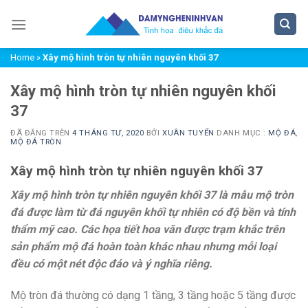
Chuyển
đến
nội
Home
»
Xây mộ hình tròn tự nhiên nguyên khối 37
dung
Xây mộ hình tròn tự nhiên nguyên khối
37
ĐÃ ĐĂNG TRÊN
4 THÁNG TƯ, 2020
BỞI
XUÂN TUYỂN
DANH MỤC :
MỘ ĐÁ
,
MỘ ĐÁ TRÒN
Xây mộ hình tròn tự nhiên nguyên khối 37
Xây mộ hình tròn tự nhiên nguyên khối 37 là mẫu mộ tròn
đá được làm từ đá nguyên khối tự nhiên có độ bền và tính
thẩm mỹ cao. Các họa tiết hoa văn được trạm khắc trên
sản phẩm mộ đá hoàn toàn khác nhau nhưng mỗi loại
đều có một nét độc đáo và ý nghĩa riêng.
Mộ tròn đá thường có dạng 1 tầng, 3 tầng hoặc 5 tầng được