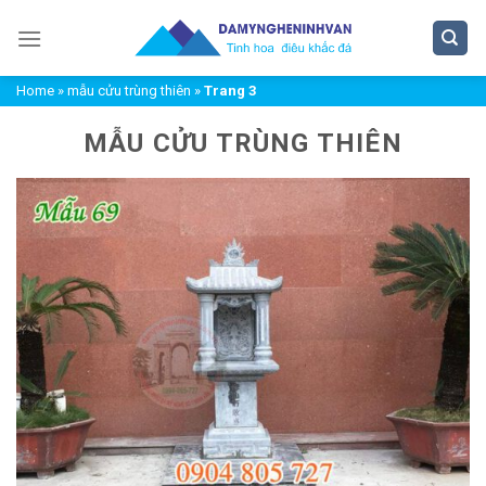
Chuyển
đến
nội
Home
»
mẫu cửu trùng thiên
»
Trang 3
dung
MẪU CỬU TRÙNG THIÊN