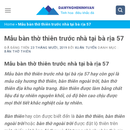
Chuyển
đến
nội
Home
»
Mẫu bàn thờ thiên trước nhà tại bà rịa 57
dung
Mẫu bàn thờ thiên trước nhà tại bà rịa 57
ĐÃ ĐĂNG TRÊN
23 THÁNG MƯỜI, 2019
BỞI
XUÂN TUYỂN
DANH MỤC :
BÀN THỜ THIÊN
Mẫu bàn thờ thiên trước nhà tại bà rịa 57
Mẫu bàn thờ thiên trước nhà tại bà rịa 57 hay còn gọi là
mẫu cây hương thờ thiên, bàn thiên ngoài trời, bàn thờ
thiên địa khu nghĩa trang. Bàn thiên được làm bằng chất
liệu đá tự nhiên nguyên khối, có độ bền cao chịu được
mọi thời tiết khắc nghiệt của tự nhiên.
Bàn thiên
hay còn được biết đến là
bàn thờ thiên
,
bàn thiên
ngoài trời
hoặc
bàn thờ ngoài trời
được đặt lộ thiên trên