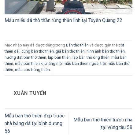
Mẫu miếu đá thờ thần rừng thần linh tại Tuyên Quang 22
Mục nhập này đã được đăng trong
Bàn thờ thiên
và được gắn thẻ
cột
thiên đài
,
cúng bàn thờ thiên
,
giá bàn thờ thiên
,
hình ảnh bàn thờ thiên
,
hướng đặt bàn thờ thiên
,
lập bàn thiên
,
lập bàn thờ ông thiên
,
mẫu bàn
thiên
,
mẫu bàn thiên khu lăng mộ
,
mẫu bàn thiên ngoài trời
,
mẫu bàn thờ
thiên
,
mẫu cửu trùng thiên
.
XUÂN TUYỂN
Mẫu bàn thờ thiên đẹp trước
Mẫu bàn thờ thiên trước nhà
nhà bằng đá tại bình dương
tại vũng tàu 58
56