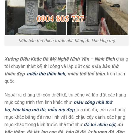
Mẫu bàn thờ thiên trước nhà bằng đá khu lăng mộ
Xưởng Điêu Khắc Đá Mỹ Nghệ Ninh Vân – Ninh Bình
chúng
tôi chuyên thiết kế, thi công và lắp đặt các
mẫu bàn thờ
thiên đẹp
,
miếu thờ thần linh
, miếu thờ thổ thần
, trên toàn
quốc.
Ngoài ra chúng tôi còn thiết kế, thi công và lắp đặt các hạng
mục công trình tâm linh khác như:
mẫu cổng nhà thờ
họ
,
khu lăng mộ đá
,
mẫu mộ đẹp
, bia mộ đá,…và các hạng
mục khác bằng đá như linh vật đá, chậu cây cảnh, các hạng
mục khác trong kiến trước nhà thờ như
đá kê chân cột
,
đá
bậc thềm, đá lát
,
lan can đá, bàn lễ đá, lư hương đá, đèn