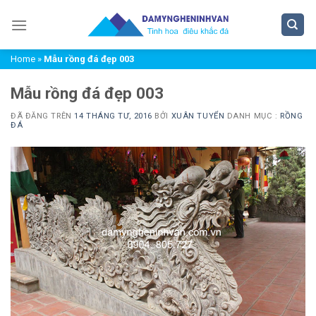
Chuyển
đến
nội
Home
»
Mẫu rồng đá đẹp 003
dung
Mẫu rồng đá đẹp 003
ĐÃ ĐĂNG TRÊN
14 THÁNG TƯ, 2016
BỞI
XUÂN TUYỂN
DANH MỤC :
RỒNG
ĐÁ