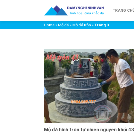
Chuyển
đến
TRANG CH
nội
Home
»
Mộ đá
»
Mộ đá tròn
»
Trang 3
dung
Mộ đá hình tròn tự nhiên nguyên khối 4