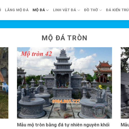
Ủ
LĂNG MỘ ĐÁ
MỘ ĐÁ
LINH VẬT ĐÁ
ĐỒ THỜ
ĐÁ KIẾN TR
MỘ ĐÁ TRÒN
3
Mẫu mộ tròn bằng đá tự nhiên nguyên khối
Mẫu