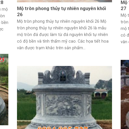
28
Mộ 
Mộ tròn phong thủy tự nhiên nguyên khối
27
u mộ
26
Mộ t
ròn
Mộ tròn phong thủy tự nhiên nguyên khối 26 Mộ
tròn
ộ bền
tròn phong thủy tự nhiên nguyên khối 26 là mẫu
mộ t
ợc
mộ tròn đá được làm từ đá nguyên khối tự nhiên
có đ
có độ bền và tính thẩm mỹ cao. Các họa tiết hoa
văn 
văn được trạm khắc trên sản phẩm...