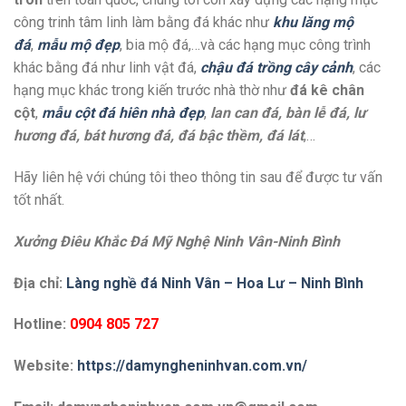
công trinh tâm linh làm bằng đá khác như
khu lăng mộ
đá
,
mẫu mộ đẹp
, bia mộ đá,…và các hạng mục công trình
khác bằng đá như linh vật đá,
chậu đá trồng cây cảnh
, các
hạng mục khác trong kiến trước nhà thờ như
đá kê chân
cột
,
mẫu cột đá hiên nhà đẹp
,
lan can đá, bàn lễ đá, lư
hương đá, bát hương đá, đá bậc thềm, đá lát
,…
Hãy liên hệ với chúng tôi theo thông tin sau để được tư vấn
tốt nhất.
Xưởng Điêu Khắc Đá Mỹ Nghệ Ninh Vân-Ninh Bình
Địa chỉ:
Làng nghề đá Ninh Vân – Hoa Lư – Ninh Bình
Hotline:
0904 805 727
Website:
https://damyngheninhvan.com.vn/