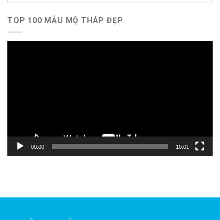
TOP 100 MẪU MỘ THÁP ĐẸP
Trình
chơi
Video
00:00
10:01