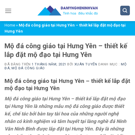
Chuyển
đến
nội
Home
»
Mộ đá công giáo tại Hưng Yên – thiết kế lắp đặt mộ đạo tại
dung
Hưng Yên
Mộ đá công giáo tại Hưng Yên – thiết kế
lắp đặt mộ đạo tại Hưng Yên
ĐÃ ĐĂNG TRÊN
1 THÁNG NĂM, 2021
BỞI
XUÂN TUYỂN
DANH MỤC :
MỘ
ĐÁ
,
MỘ ĐÁ CÔNG GIÁO
Mộ đá công giáo tại Hưng Yên – thiết kế lắp đặt
mộ đạo tại Hưng Yên
Mộ đá công giáo tại Hưng Yên – thiết kế lắp đặt mộ đạo
tại Hưng Yên là những mẫu mộ đá công giáo được thiết
kế, chế tác bởi bàn tay tài hoa của những người nghệ
nhân có kinh nghiệm và tâm huyết tại làng nghề đá Ninh
Vân Ninh Bình được lắp đặt tại Hưng Yên. Đây là những