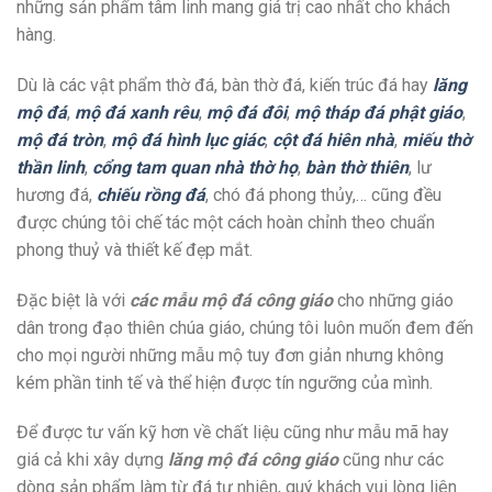
những sản phẩm tâm linh mang giá trị cao nhất cho khách
hàng.
Dù là các vật phẩm thờ đá, bàn thờ đá, kiến trúc đá hay
lăng
mộ đá
,
mộ đá xanh rêu
,
mộ đá đôi
,
mộ tháp đá phật giáo
,
mộ đá tròn
,
mộ đá hình lục giác
,
cột đá hiên nhà
,
miếu thờ
thần linh
,
cổng tam quan nhà thờ họ
,
bàn thờ thiên
, lư
hương đá,
chiếu rồng đá
, chó đá phong thủy,… cũng đều
được chúng tôi chế tác một cách hoàn chỉnh theo chuẩn
phong thuỷ và thiết kế đẹp mắt.
Đặc biệt là với
các mẫu mộ đá công giáo
cho những giáo
dân trong đạo thiên chúa giáo, chúng tôi luôn muốn đem đến
cho mọi người những mẫu mộ tuy đơn giản nhưng không
kém phần tinh tế và thể hiện được tín ngưỡng của mình.
Để được tư vấn kỹ hơn về chất liệu cũng như mẫu mã hay
giá cả khi xây dựng
lăng mộ đá công giáo
cũng như các
dòng sản phẩm làm từ đá tự nhiên, quý khách vui lòng liên