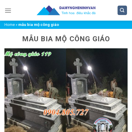
Chuyển
đến
nội
Home
»
mẫu bia mộ công giáo
dung
MẪU BIA MỘ CÔNG GIÁO