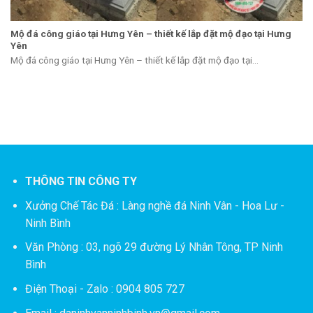
Mộ đá công giáo tại Hưng Yên – thiết kế lắp đặt mộ đạo tại Hưng
Yên
Mộ đá công giáo tại Hưng Yên – thiết kế lắp đặt mộ đạo tại...
THÔNG TIN CÔNG TY
Xưởng Chế Tác Đá :
Làng nghề đá Ninh Vân - Hoa Lư -
Ninh Bình
Văn Phòng : 03, ngõ 29 đường Lý Nhân Tông, TP Ninh
Bình
Điện Thoại - Zalo : 0904 805 727