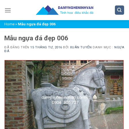
Chuyển
đến
nội
Home
»
Mẫu ngựa đá đẹp 006
dung
Mẫu ngựa đá đẹp 006
ĐÃ ĐĂNG TRÊN
15 THÁNG TƯ, 2016
BỞI
XUÂN TUYỂN
DANH MỤC :
NGỰA
ĐÁ