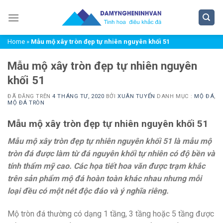
Chuyển
đến
nội
Home
»
Mẫu mộ xây tròn đẹp tự nhiên nguyên khối 51
dung
Mẫu mộ xây tròn đẹp tự nhiên nguyên
khối 51
ĐÃ ĐĂNG TRÊN
4 THÁNG TƯ, 2020
BỞI
XUÂN TUYỂN
DANH MỤC :
MỘ ĐÁ
,
MỘ ĐÁ TRÒN
Mẫu mộ xây tròn đẹp tự nhiên nguyên khối 51
Mẫu mộ xây tròn đẹp tự nhiên nguyên khối 51 là mẫu mộ
tròn đá được làm từ đá nguyên khối tự nhiên có độ bền và
tính thẩm mỹ cao. Các họa tiết hoa văn được trạm khắc
trên sản phẩm mộ đá hoàn toàn khác nhau nhưng mỗi
loại đều có một nét độc đáo và ý nghĩa riêng.
Mộ tròn đá thường có dạng 1 tầng, 3 tầng hoặc 5 tầng được