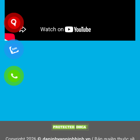
Copyright 2026 ©
daninhvanninhbinh.vn
( Bản quyền thuộc về