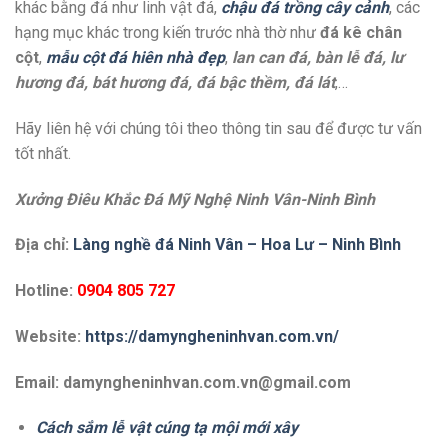
khác bằng đá như linh vật đá,
chậu đá trồng cây cảnh
, các
hạng mục khác trong kiến trước nhà thờ như
đá kê chân
cột
,
mẫu cột đá hiên nhà đẹp
,
lan can đá, bàn lễ đá, lư
hương đá, bát hương đá, đá bậc thềm, đá lát
,…
Hãy liên hệ với chúng tôi theo thông tin sau để được tư vấn
tốt nhất.
Xưởng Điêu Khắc Đá Mỹ Nghệ Ninh Vân-Ninh Bình
Địa chỉ:
Làng nghề đá Ninh Vân – Hoa Lư – Ninh Bình
Hotline:
0904 805 727
Website:
https://damyngheninhvan.com.vn/
Email: damyngheninhvan.com.vn@gmail.com
Cách sắm lễ vật cúng tạ mội mới xây