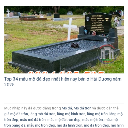
Top 34 mẫu mộ đá đẹp nhất hiện nay bán ở Hải Dương năm
2025
Mục nhập này đã được đăng trong
Mộ đá
,
Mộ đá tròn
và được gắn thẻ
giá mộ đá tròn
,
lăng mộ đá tròn
,
lăng mộ hình tròn
,
lăng mộ tròn
,
lăng mộ
tròn đẹp
,
mẫu mộ đá tròn
,
mẫu mộ đá tròn đẹp
,
mẫu mộ tròn
,
mẫu mộ
tròn bằng đá
,
mẫu mộ tròn đẹp
,
mộ đá hình tròn
,
mộ đá tròn đẹp
,
mộ hình