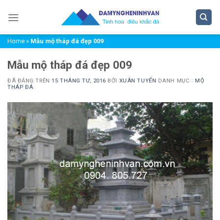
Chuyển
đến
nội
Home
»
Mẫu mộ tháp đá đẹp 009
dung
Mẫu mộ tháp đá đẹp 009
ĐÃ ĐĂNG TRÊN
15 THÁNG TƯ, 2016
BỞI
XUÂN TUYỂN
DANH MỤC :
MỘ
THÁP ĐÁ