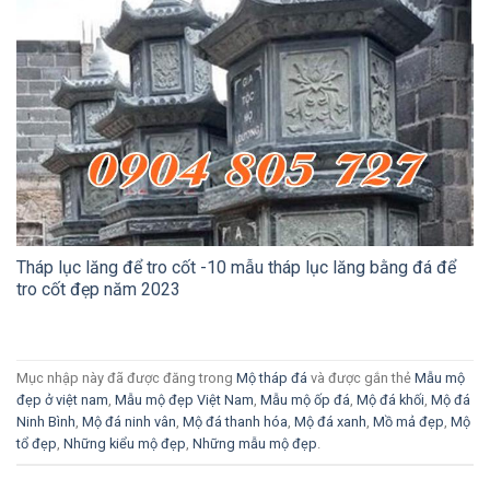
Tháp lục lăng để tro cốt -10 mẫu tháp lục lăng bằng đá để
tro cốt đẹp năm 2023
Mục nhập này đã được đăng trong
Mộ tháp đá
và được gắn thẻ
Mẫu mộ
đẹp ở việt nam
,
Mẫu mộ đẹp Việt Nam
,
Mẫu mộ ốp đá
,
Mộ đá khối
,
Mộ đá
Ninh Bình
,
Mộ đá ninh vân
,
Mộ đá thanh hóa
,
Mộ đá xanh
,
Mồ mả đẹp
,
Mộ
tổ đẹp
,
Những kiểu mộ đẹp
,
Những mẫu mộ đẹp
.