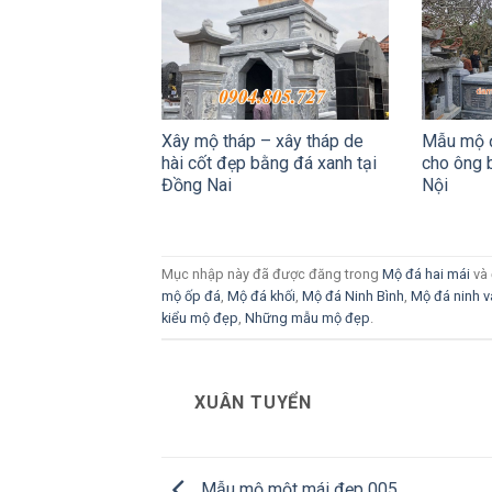
Xây mộ tháp – xây tháp de
Mẫu mộ đ
hài cốt đẹp bằng đá xanh tại
cho ông 
Đồng Nai
Nội
Mục nhập này đã được đăng trong
Mộ đá hai mái
và 
mộ ốp đá
,
Mộ đá khối
,
Mộ đá Ninh Bình
,
Mộ đá ninh v
kiểu mộ đẹp
,
Những mẫu mộ đẹp
.
XUÂN TUYỂN
Mẫu mộ một mái đẹp 005