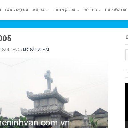
Ủ
LĂNG MỘ ĐÁ
MỘ ĐÁ
LINH VẬT ĐÁ
ĐỒ THỜ
ĐÁ KIẾN TR
005
N
DANH MỤC :
MỘ ĐÁ HAI MÁI
C
m
T
c
V