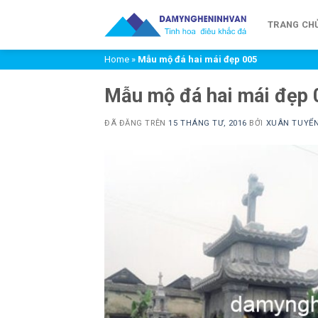
Chuyển
đến
TRANG CH
nội
Home
»
Mẫu mộ đá hai mái đẹp 005
dung
Mẫu mộ đá hai mái đẹp 
ĐÃ ĐĂNG TRÊN
15 THÁNG TƯ, 2016
BỞI
XUÂN TUYỂ