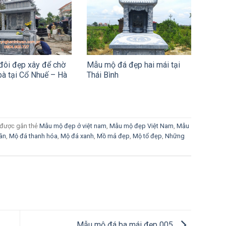
ôi đẹp xây để chờ
Mẫu mộ đá đẹp hai mái tại
bà tại Cổ Nhuế – Hà
Thái Bình
được gắn thẻ
Mẫu mộ đẹp ở việt nam
,
Mẫu mộ đẹp Việt Nam
,
Mẫu
ân
,
Mộ đá thanh hóa
,
Mộ đá xanh
,
Mồ mả đẹp
,
Mộ tổ đẹp
,
Những
Mẫu mộ đá ba mái đẹp 005