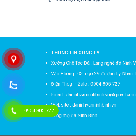
THÔNG TIN CÔNG TY
Xưởng Chế Tác Đá :
Làng nghề đá Ninh V
Văn Phòng : 03, ngõ 29 đường Lý Nhân T
Điện Thoại - Zalo : 0904 805 727
Email : daninhvanninhbinh.vn@gmail.com
Website : daninhvanninhbinh.vn
0904 805 727
Lăng mộ đá Ninh Bình