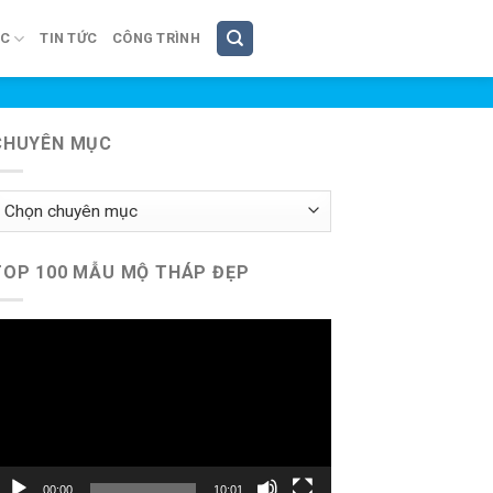
ÚC
TIN TỨC
CÔNG TRÌNH
CHUYÊN MỤC
huyên
ục
TOP 100 MẪU MỘ THÁP ĐẸP
rình
hơi
ideo
00:00
10:01