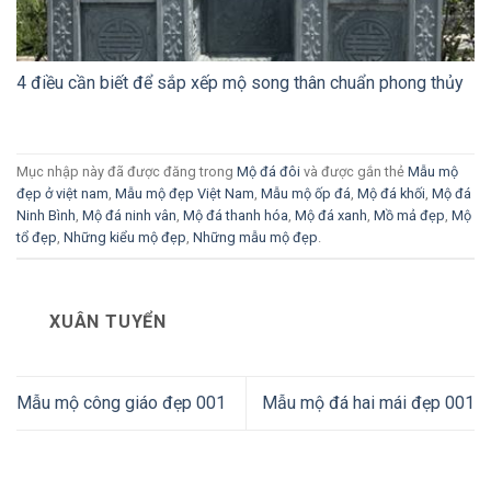
4 điều cần biết để sắp xếp mộ song thân chuẩn phong thủy
Mục nhập này đã được đăng trong
Mộ đá đôi
và được gắn thẻ
Mẫu mộ
đẹp ở việt nam
,
Mẫu mộ đẹp Việt Nam
,
Mẫu mộ ốp đá
,
Mộ đá khối
,
Mộ đá
Ninh Bình
,
Mộ đá ninh vân
,
Mộ đá thanh hóa
,
Mộ đá xanh
,
Mồ mả đẹp
,
Mộ
tổ đẹp
,
Những kiểu mộ đẹp
,
Những mẫu mộ đẹp
.
XUÂN TUYỂN
Mẫu mộ công giáo đẹp 001
Mẫu mộ đá hai mái đẹp 001