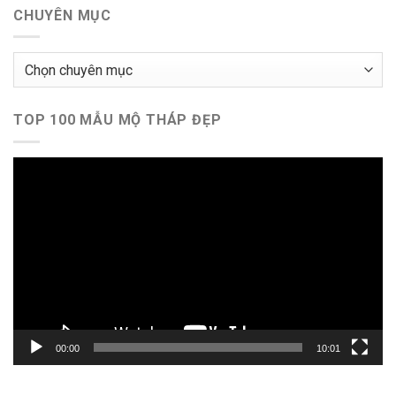
CHUYÊN MỤC
Chuyên
mục
TOP 100 MẪU MỘ THÁP ĐẸP
Trình
chơi
Video
00:00
10:01