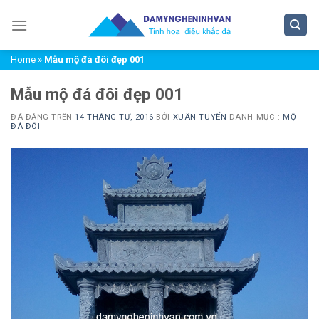
Chuyển
đến
nội
Home
»
Mẫu mộ đá đôi đẹp 001
dung
Mẫu mộ đá đôi đẹp 001
ĐÃ ĐĂNG TRÊN
14 THÁNG TƯ, 2016
BỞI
XUÂN TUYỂN
DANH MỤC :
MỘ
ĐÁ ĐÔI