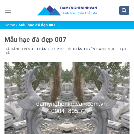
Chuyển
đến
nội
Home
»
Mẫu hạc đá đẹp 007
dung
Mẫu hạc đá đẹp 007
ĐÃ ĐĂNG TRÊN
15 THÁNG TƯ, 2016
BỞI
XUÂN TUYỂN
DANH MỤC :
HẠC
ĐÁ