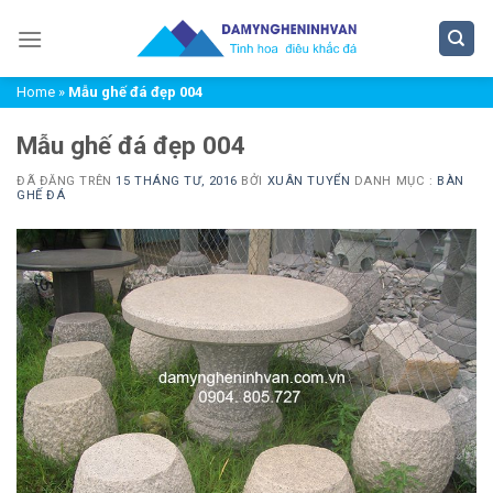
Chuyển
đến
nội
Home
»
Mẫu ghế đá đẹp 004
dung
Mẫu ghế đá đẹp 004
ĐÃ ĐĂNG TRÊN
15 THÁNG TƯ, 2016
BỞI
XUÂN TUYỂN
DANH MỤC :
BÀN
GHẾ ĐÁ