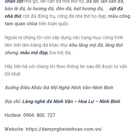
chân cột
nhà gỗ, lan can đá nhà thờ họ,
đá lát
,
lan can đá,
bàn lễ đá, lư hương đá, đèn đá, bát hương đá,
…
cột đá
nhà thờ
, cột đá đồng trụ, cổng đá nhà thờ họ đẹp,
mẫu cổng
tam quan chùa
trên toàn quốc.
Ngoài ra chúng tôi còn xây dựng các hạng mục công trinh
tâm linh làm bằng đá khác như
khu lăng mộ đá
,
lăng thờ
chung
,
mẫu mộ đẹp
, bia mộ đá,…
Hãy liên hệ với chúng tôi theo thông tin sau để được tư vấn
tốt nhất.
Xưởng Điêu Khắc Đá Mỹ Nghệ Ninh Vân-Ninh Bình
Địa chỉ:
Làng nghề đá Ninh Vân – Hoa Lư – Ninh Bình
Hotline: 0904. 805. 727
Website: https://damyngheninhvan.com.vn/