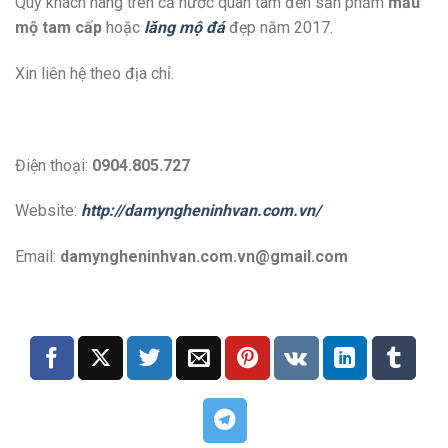
Qúy khách hàng trên cả nước quan tâm đến sản phẩm
mẫu
mộ tam cấp
hoặc
lăng mộ đá
đẹp năm 2017.
Xin liên hệ theo địa chỉ.
Điện thoại:
0904.805.727
Website:
http://damyngheninhvan.com.vn/
Email:
damyngheninhvan.com.vn@gmail.com