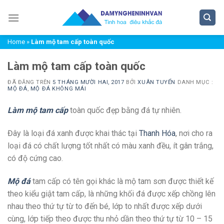
Chuyển
đến
nội
Home
»
Làm mộ tam cấp toàn quốc
dung
Làm mộ tam cấp toàn quốc
ĐÃ ĐĂNG TRÊN
5 THÁNG MƯỜI HAI, 2017
BỞI
XUÂN TUYỂN
DANH MỤC :
MỘ ĐÁ
,
MỘ ĐÁ KHÔNG MÁI
Làm mộ tam cấp
toàn quốc đẹp bằng đá tự nhiên.
Đây là loại đá xanh được khai thác tại
Thanh Hóa
, nơi cho ra
loại đá có chất lượng tốt nhất có màu xanh đều, ít gân trắng,
có độ cứng cao.
Mộ đá
tam cấp có tên gọi khác là mộ tam sơn được thiết kế
theo kiểu giật tam cấp, là những khối đá được xếp chồng lên
nhau theo thứ tự từ to đến bé, lớp to nhất được xếp dưới
cùng, lớp tiếp theo được thu nhỏ dần theo thứ tự từ 10 – 15