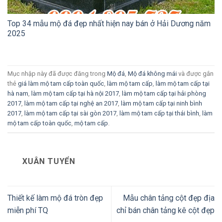
Top 34 mẫu mộ đá đẹp nhất hiện nay bán ở Hải Dương năm
2025
Mục nhập này đã được đăng trong
Mộ đá
,
Mộ đá không mái
và được gắn
thẻ
giá làm mộ tam cấp toàn quốc
,
làm mộ tam cấp
,
làm mộ tam cấp tại
hà nam
,
làm mộ tam cấp tại hà nội 2017
,
làm mộ tam cấp tại hải phòng
2017
,
làm mộ tam cấp tại nghệ an 2017
,
làm mộ tam cấp tại ninh bình
2017
,
làm mộ tam cấp tại sài gòn 2017
,
làm mộ tam cấp tại thái bình
,
làm
mộ tam cấp toàn quốc
,
mộ tam cấp
.
XUÂN TUYỂN
Thiết kế làm mộ đá tròn đẹp
Mẫu chân tảng cột đẹp địa
miễn phí TQ
chỉ bán chân tảng kê cột đẹp