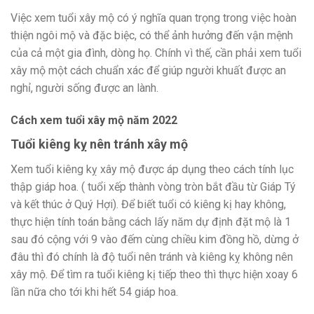
Việc xem tuổi xây mộ có ý nghĩa quan trọng trong việc hoàn
thiện ngôi mộ và đặc biệc, có thể ảnh hưởng đến vận mệnh
của cả một gia đình, dòng họ. Chính vì thế, cần phải xem tuổi
xây mộ một cách chuẩn xác để giúp người khuất được an
nghỉ, người sống được an lành.
Cách xem tuổi xây mộ năm 2022
Tuổi kiêng kỵ nên tránh xây mộ
Xem tuổi kiêng kỵ xây mộ được áp dụng theo cách tính lục
thập giáp hoa. ( tuổi xếp thành vòng tròn bắt đầu từ Giáp Tý
và kết thúc ở Quý Hợi). Để biết tuổi có kiêng kị hay không,
thực hiện tính toán bằng cách lấy năm dự định đặt mộ là 1
sau đó cộng với 9 vào đếm cùng chiều kim đồng hồ, dừng ở
đâu thì đó chính là độ tuổi nên tránh và kiêng kỵ không nên
xây mộ. Để tìm ra tuổi kiêng kị tiếp theo thì thực hiện xoay 6
lần nữa cho tới khi hết 54 giáp hoa.