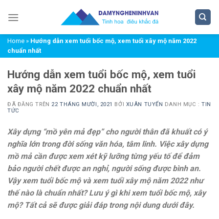
Chuyển
đến
nội
Home
»
Hướng dẫn xem tuổi bốc mộ, xem tuổi xây mộ năm 2022
dung
chuẩn nhất
Hướng dẫn xem tuổi bốc mộ, xem tuổi
xây mộ năm 2022 chuẩn nhất
ĐÃ ĐĂNG TRÊN
22 THÁNG MƯỜI, 2021
BỞI
XUÂN TUYỂN
DANH MỤC :
TIN
TỨC
Xây dựng “mồ yên mả đẹp” cho người thân đã khuất có ý
nghĩa lớn trong đời sống văn hóa, tâm linh. Việc xây dựng
mồ mả cần được xem xét kỹ lưỡng từng yếu tố để đảm
bảo người chết được an nghỉ, người sống được bình an.
Vậy xem tuổi bốc mộ và xem tuổi xây mộ năm 2022 như
thế nào là chuẩn nhất? Lưu ý gì khi xem tuổi bốc mộ, xây
mộ? Tất cả sẽ được giải đáp trong nội dung dưới đây.