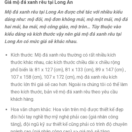
Giá mộ đá xanh rêu tại Long An
Mộ đá xanh rêu tại Long An được chế tác với nhiều kiểu
dáng như: mộ đôi, mộ đơn không mái, mộ một mái, mộ đá
hai mái, ba mái, mộ công giáo, mộ tròn… Tùy thuộc vào
kiểu dáng và kích thước vậy nên giá mộ đá xanh rêu tại
Long An có mức giá sẽ khác nhau.
Kích thước: Mộ đá xanh rêu thường có rất nhiều kích
thước khác nhau, các kích thước chiều dài x chiều rộng
phổ biến là: 81 x 127 (cm), 81 x 133 (cm), 89 x 147 (cm) ,
107 x 158 (cm), 107 x 172 (cm), mộ đá xanh rêu kích
thước lớn thì giá sẽ cao hơn. Ngoài ra chúng tôi có thể làm
theo kích thước, bản vẽ mộ đá xanh rêu theo yêu cầu
khách hàng.
Hoa văn chạm khắc: Hoa văn trên mộ được thiết kế đẹp
đòi hỏi tay nghề thợ mỹ nghệ phải cao (giá nhân công
tăng), đội ngũ kỹ sư thiết kế cũng phải có trình độ chuyên
ngành cao (giá nhân công cao) => giá mộ sẽ tăng.