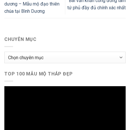
Bài văn khấn công đồng tam
dương – Mẫu mộ đạo thiên
tứ phủ đầy đủ chính xác nhất
chúa tại Bình Dương
CHUYÊN MỤC
Chuyên
mục
TOP 100 MẪU MỘ THÁP ĐẸP
Trình
chơi
Video