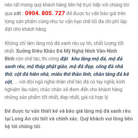
nên rất mong quý khách hàng liên hệ trực tiếp với chúng tôi
0904. 805. 727
qua
sdt :
để được tư vấn báo giá trên
từng sản phẩm cũng như tư vấn hạn chế tối đa chi phí lắp
đặt cho khách hàng.
Không chỉ làm lăng mộ đá xanh rêu uy tín, chất lượng tốt
nhất.
Xưởng Điêu Khắc Đá Mỹ Nghệ Ninh Vân-Ninh
Bình
còn chế tác, thi công
đặt
khu lăng mộ đá
,
mộ đá
xanh rêu
,
mộ tháp phật giáo
,
mộ đá đẹp
,
cổng đá nhà
thờ
,
cột đá hiên nhà
,
miếu thờ thần linh
,
chân tảng đá kê
cột
,
…. với đội ngũ nghệ nhân chế tác đá có tay nghề, kinh
nghiệm lâu năm, chắc chắn sẽ đem đến cho khách hàng
những sản phẩm tốt nhất, đẹp nhất, giá cả hợp lý.
Để được tư vấn thiết kế và báo giá lăng mộ đá xanh rêu
tại Long An chi tiết và chính xác. Quý khách vui lòng liên
hệ tới chúng tôi.