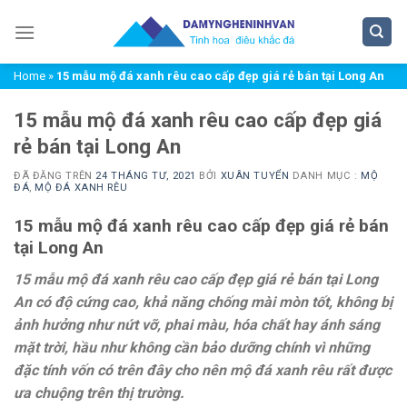
Chuyển
đến
nội
Home
»
15 mẫu mộ đá xanh rêu cao cấp đẹp giá rẻ bán tại Long An
dung
15 mẫu mộ đá xanh rêu cao cấp đẹp giá
rẻ bán tại Long An
ĐÃ ĐĂNG TRÊN
24 THÁNG TƯ, 2021
BỞI
XUÂN TUYỂN
DANH MỤC :
MỘ
ĐÁ
,
MỘ ĐÁ XANH RÊU
15 mẫu mộ đá xanh rêu cao cấp đẹp giá rẻ bán
tại Long An
15 mẫu mộ đá xanh rêu cao cấp đẹp giá rẻ bán tại Long
An có độ cứng cao, khả năng chống mài mòn tốt, không bị
ảnh hưởng như nứt vỡ, phai màu, hóa chất hay ánh sáng
mặt trời, hầu như không cần bảo dưỡng chính vì những
đặc tính vốn có trên đây cho nên mộ đá xanh rêu rất được
ưa chuộng trên thị trường.