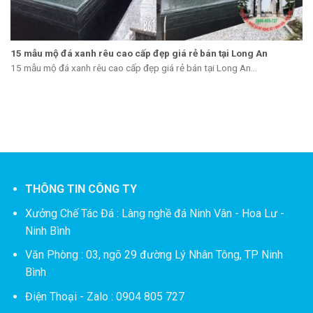
15 mẫu mộ đá xanh rêu cao cấp đẹp giá rẻ bán tại Long An
15 mẫu mộ đá xanh rêu cao cấp đẹp giá rẻ bán tại Long An...
THÔNG TIN CÔNG TY
Xưởng Chế Tác Đá :
Làng nghề đá Ninh Vân - Hoa Lư -
Ninh Bình
Văn Phòng : 03, ngõ 29 đường Lý Nhân Tông, TP Ninh
Bình
Điện Thoại - Zalo : 0904 805 727