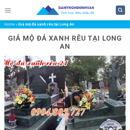
Chuyển
đến
nội
Home
»
Giá mộ đá xanh rêu tại Long An
dung
GIÁ MỘ ĐÁ XANH RÊU TẠI LONG
AN