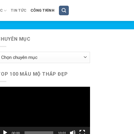
ÚC
TIN TỨC
CÔNG TRÌNH
CHUYÊN MỤC
huyên
ục
TOP 100 MẪU MỘ THÁP ĐẸP
rình
hơi
ideo
00:00
10:01