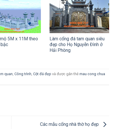
 mộ 5M x 11M theo
Làm cổng đá tam quan siêu
 bậc
đẹp cho Họ Nguyễn Đình ở
Hải Phòng
tam quan
,
Công trình
,
Cột đá đẹp
và được gắn thẻ
mau cong chua
Các mẫu cổng nhà thờ họ đẹp