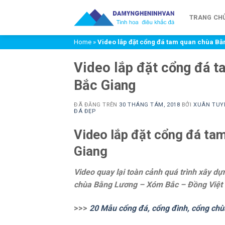
Chuyển
đến
TRANG CH
nội
Home
»
Video lắp đặt cổng đá tam quan chùa B
dung
Video lắp đặt cổng đá 
Bắc Giang
ĐÃ ĐĂNG TRÊN
30 THÁNG TÁM, 2018
BỞI
XUÂN TUY
ĐÁ ĐẸP
Video lắp đặt cổng đá ta
Giang
Video quay lại toàn cảnh quá trình xây dự
chùa Bằng Lương – Xóm Bắc – Đồng Việt –
>>>
20 Mẫu cổng đá, cổng đình, cổng chù