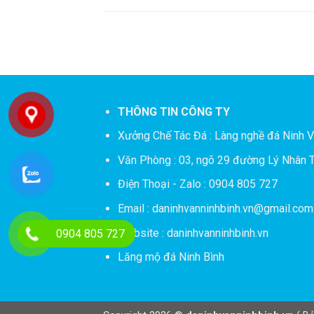
THÔNG TIN CÔNG TY
Xưởng Chế Tác Đá :
Làng nghề đá Ninh V
Văn Phòng : 03, ngõ 29 đường Lý Nhân T
Điện Thoại - Zalo : 0904 805 727
Email : daninhvanninhbinh.vn@gmail.com
Website : daninhvanninhbinh.vn
0904 805 727
Lăng mộ đá Ninh Bình