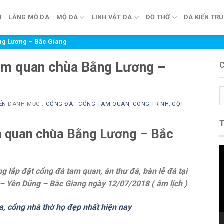
Ủ
LĂNG MỘ ĐÁ
MỘ ĐÁ
LINH VẬT ĐÁ
ĐỒ THỜ
ĐÁ KIẾN TR
ằng Lương – Bắc Giang
tam quan chùa Bằng Lương –
C
m
ỂN
DANH MỤC :
CỔNG ĐÁ - CỔNG TAM QUAN
,
CÔNG TRÌNH
,
CỘT
m quan chùa Bằng Lương – Bắc
T
c
ng lắp đặt cổng đá tam quan, án thư đá, bàn lễ đá tại
V
 Yên Dũng – Bắc Giang ngày 12/07/2018 ( âm lịch )
a, cổng nhà thờ họ đẹp nhất hiện nay