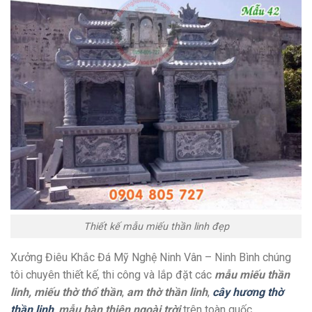
Thiết kế mẫu miếu thần linh đẹp
Xưởng Điêu Khắc Đá Mỹ Nghệ Ninh Vân – Ninh Bình chúng
tôi chuyên thiết kế, thi công và lắp đặt các
mẫu miếu thần
linh, miếu thờ thổ thần
,
am thờ thần linh
,
cây hương thờ
thần linh
,
mẫu bàn thiên ngoài trời
trên toàn quốc.