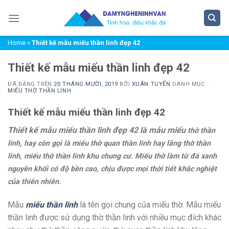
Chuyển
đến
nội
Home
»
Thiết kế mẫu miếu thần linh đẹp 42
dung
Thiết kế mẫu miếu thần linh đẹp 42
ĐÃ ĐĂNG TRÊN
20 THÁNG MƯỜI, 2019
BỞI
XUÂN TUYỂN
DANH MỤC :
MIẾU THỜ THẦN LINH
Thiết kế mẫu miếu thần linh đẹp 42
Thiết kế mẫu miếu thần linh đẹp 42
là mẫu miếu
thờ thần
linh, hay còn gọi là miếu thờ quan thần linh hay lăng thờ thần
linh, miếu thờ thần linh khu chung cư. Miếu thờ làm từ đá xanh
nguyên khối có độ bền cao, chịu được mọi thời tiết khắc nghiệt
của thiên nhiên.
Mẫu
miếu thần linh
là tên gọi chung của miếu thờ. Mẫu miếu
thần linh được sử dụng thờ thần linh với nhiều mục đích khác