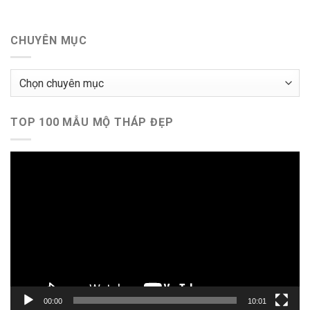
CHUYÊN MỤC
Chuyên
mục
TOP 100 MẪU MỘ THÁP ĐẸP
Trình
chơi
Video
00:00
10:01