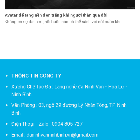
Avatar để tang nền đen trắng khi người thân qua đời
Không có sự đau xót, nỗi buồn nào có thể sánh với nỗi buồn khi...
THÔNG TIN CÔNG TY
Xưởng Chế Tác Đá :
Làng nghề đá Ninh Vân - Hoa Lư -
Ninh Bình
Văn Phòng : 03, ngõ 29 đường Lý Nhân Tông, TP Ninh
Bình
Điện Thoại - Zalo : 0904 805 727
Email : daninhvanninhbinh.vn@gmail.com