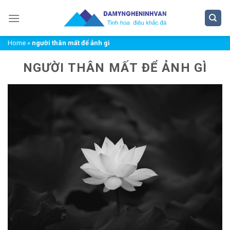
Chuyển
đến
nội
Home
»
người thân mất để ảnh gì
dung
NGƯỜI THÂN MẤT ĐỂ ẢNH GÌ