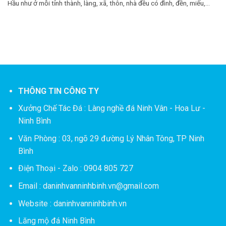
Hầu như ở mỗi tỉnh thành, làng, xã, thôn, nhà đều có đình, đền, miếu,...
THÔNG TIN CÔNG TY
Xưởng Chế Tác Đá :
Làng nghề đá Ninh Vân - Hoa Lư -
Ninh Bình
Văn Phòng : 03, ngõ 29 đường Lý Nhân Tông, TP Ninh
Bình
Điện Thoại - Zalo : 0904 805 727
Email : daninhvanninhbinh.vn@gmail.com
Website : daninhvanninhbinh.vn
Lăng mộ đá Ninh Bình