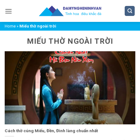
Bỏ
qua
nội
Home
»
Miếu thờ ngoài trời
dung
MIẾU THỜ NGOÀI TRỜI
Cách thờ cúng Miếu, Đền, Đình làng chuẩn nhất