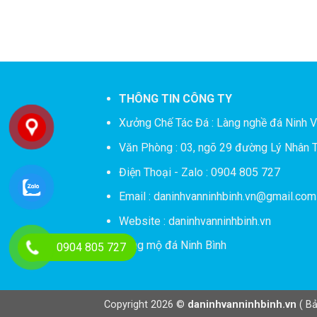
THÔNG TIN CÔNG TY
Xưởng Chế Tác Đá :
Làng nghề đá Ninh V
Văn Phòng : 03, ngõ 29 đường Lý Nhân T
Điện Thoại - Zalo : 0904 805 727
Email : daninhvanninhbinh.vn@gmail.com
Website : daninhvanninhbinh.vn
Lăng mộ đá Ninh Bình
0904 805 727
Copyright 2026 ©
daninhvanninhbinh.vn
( Bả