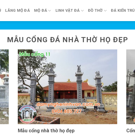
Ủ
LĂNG MỘ ĐÁ
MỘ ĐÁ
LINH VẬT ĐÁ
ĐỒ THỜ
ĐÁ KIẾN TR
MẪU CỔNG ĐÁ NHÀ THỜ HỌ ĐẸP
Mẫu cổng nhà thờ họ đẹp
Cổn