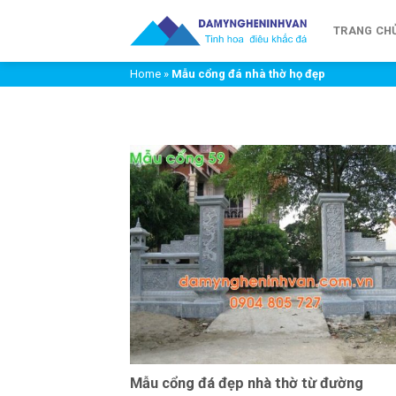
Chuyển
đến
TRANG CH
nội
Home
»
Mẫu cổng đá nhà thờ họ đẹp
dung
Mẫu cổng đá đẹp nhà thờ từ đường