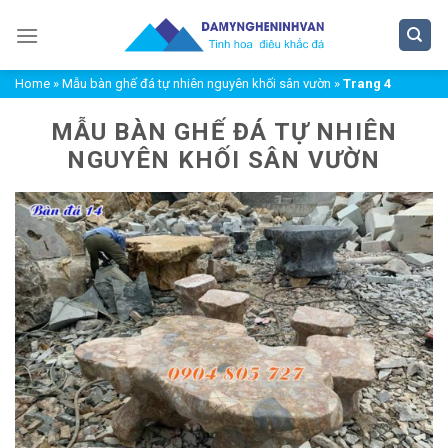
Chuyển
đến
nội
Home
»
Mẫu bàn ghế đá tự nhiên nguyên khối sân vườn
»
Trang 4
dung
MẪU BÀN GHẾ ĐÁ TỰ NHIÊN
NGUYÊN KHỐI SÂN VƯỜN