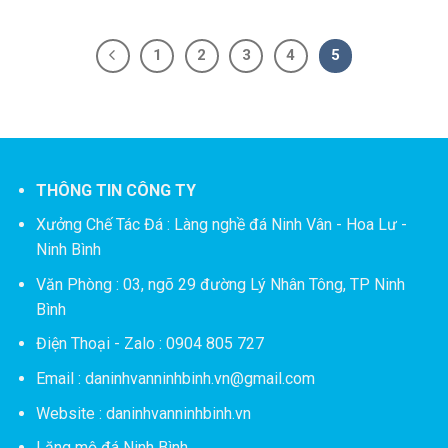
1
2
3
4
5
THÔNG TIN CÔNG TY
Xưởng Chế Tác Đá :
Làng nghề đá Ninh Vân - Hoa Lư -
Ninh Bình
Văn Phòng : 03, ngõ 29 đường Lý Nhân Tông, TP Ninh
Bình
Điện Thoại - Zalo : 0904 805 727
Email : daninhvanninhbinh.vn@gmail.com
Website : daninhvanninhbinh.vn
Lăng mộ đá Ninh Bình