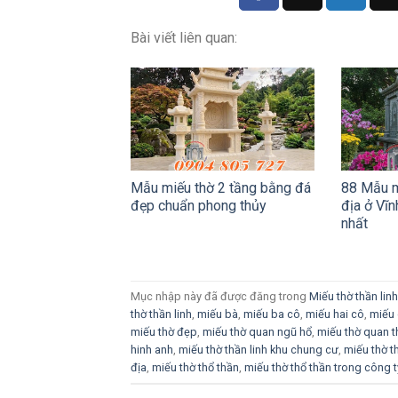
Bài viết liên quan:
Mẫu miếu thờ 2 tầng bằng đá
88 Mẫu mi
đẹp chuẩn phong thủy
địa ở Vĩ
nhất
Mục nhập này đã được đăng trong
Miếu thờ thần linh
thờ thần linh
,
miếu bà
,
miếu ba cô
,
miếu hai cô
,
miếu
miếu thờ đẹp
,
miếu thờ quan ngũ hổ
,
miếu thờ quan t
hinh anh
,
miếu thờ thần linh khu chung cư
,
miếu thờ t
địa
,
miếu thờ thổ thần
,
miếu thờ thổ thần trong công t