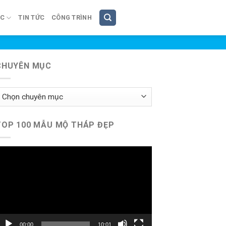
ÚC
TIN TỨC
CÔNG TRÌNH
CHUYÊN MỤC
huyên
ục
TOP 100 MẪU MỘ THÁP ĐẸP
rình
hơi
ideo
00:00
10:01