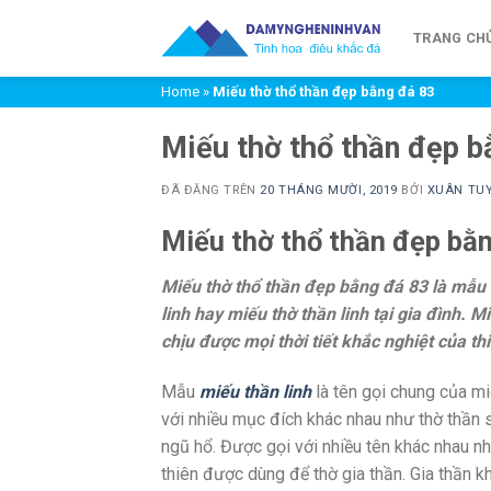
Chuyển
đến
TRANG CH
nội
Home
»
Miếu thờ thổ thần đẹp bằng đá 83
dung
Miếu thờ thổ thần đẹp b
ĐÃ ĐĂNG TRÊN
20 THÁNG MƯỜI, 2019
BỞI
XUÂN TU
Miếu thờ thổ thần đẹp bằ
Miếu thờ thổ thần đẹp bằng đá 83
là mẫu 
linh hay miếu thờ thần linh tại gia đình. 
chịu được mọi thời tiết khắc nghiệt của th
Mẫu
miếu thần linh
là tên gọi chung của mi
với nhiều mục đích khác nhau như thờ thần s
ngũ hổ. Được gọi với nhiều tên khác nhau nh
thiên được dùng để thờ gia thần. Gia thần kh