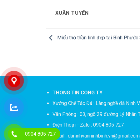
XUÂN TUYỂN
Miếu thờ thần linh đẹp tại Bình Phước
THÔNG TIN CÔNG TY
Xưởng Chế Tác Đá :
Làng nghề đá Ninh V
Văn Phòng : 03, ngõ 29 đường Lý Nhân T
Điện Thoại - Zalo : 0904 805 727
0904 805 727
Email : daninhvanninhbinh.vn@gmail.com