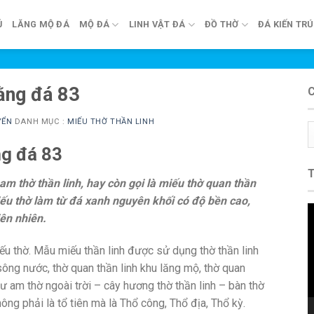
Ủ
LĂNG MỘ ĐÁ
MỘ ĐÁ
LINH VẬT ĐÁ
ĐỒ THỜ
ĐÁ KIẾN TR
ằng đá 83
YỂN
DANH MỤC :
MIẾU THỜ THẦN LINH
C
m
ng đá 83
am thờ thần linh, hay còn gọi là miếu thờ quan thần
Miếu thờ làm từ đá xanh nguyên khối có độ bền cao,
T
iên nhiên.
c
V
ếu thờ. Mẫu miếu thần linh được sử dụng thờ thần linh
ông nước, thờ quan thần linh khu lăng mộ, thờ quan
ư am thờ ngoài trời – cây hương thờ thần linh – bàn thờ
ông phải là tổ tiên mà là Thổ công, Thổ địa, Thổ kỳ.