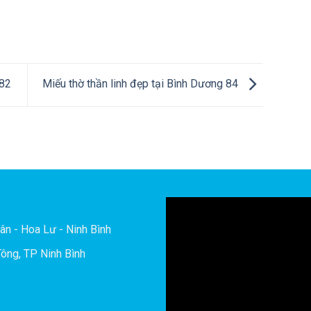
 82
Miếu thờ thần linh đẹp tại Bình Dương 84
ân - Hoa Lư - Ninh Bình
ông, TP Ninh Bình