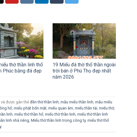
ếu thờ thần linh thổ
19 Miếu đá thờ thổ thần ngoài
nh Phúc bằng đá đẹp
trời bán ở Phú Thọ đẹp nhất
năm 2026
và được gắn thẻ
đền thờ thần linh
,
mẫu miếu thần linh
,
mẫu miếu
 ông hổ
,
miếu phật bốn mặt
,
miếu quan âm
,
miếu thần tài
,
miếu thờ
,
hần linh
,
miếu thờ thần hổ
,
miếu thờ thần linh
,
miếu thờ thần linh
hần linh nhà riêng
,
Miếu thờ thần linh trong công ty
,
miếu thờ thổ
y
.