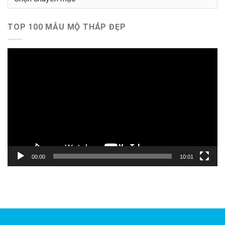
mục
TOP 100 MẪU MỘ THÁP ĐẸP
Trình
chơi
Video
00:00
10:01