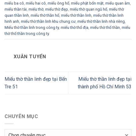
miếu ba cô
,
miếu hai cô
,
miếu ông hổ
,
miếu phật bốn mặt
,
miếu quan âm
,
miếu thần tài
,
miếu thờ
,
miếu thờ đẹp
,
miếu thờ quan ngũ hổ
,
miếu thờ
quan thần linh
,
miếu thờ thần hổ
,
miếu thờ thần linh
,
miếu thờ thần linh
hinh anh
,
miếu thờ thần linh khu chung cư
,
miếu thờ thần linh nhà riêng
,
Miếu thờ thần linh trong công ty
,
miếu thờ thổ địa
,
miếu thờ thổ thần
,
miếu
thờ thổ thần trong công ty
.
XUÂN TUYỂN
Miếu thờ thần linh đẹp tại Bến
Miếu thờ thần linh đẹp tại
Tre 51
thành phố Hồ Chí Minh 53
CHUYÊN MỤC
Chuyên