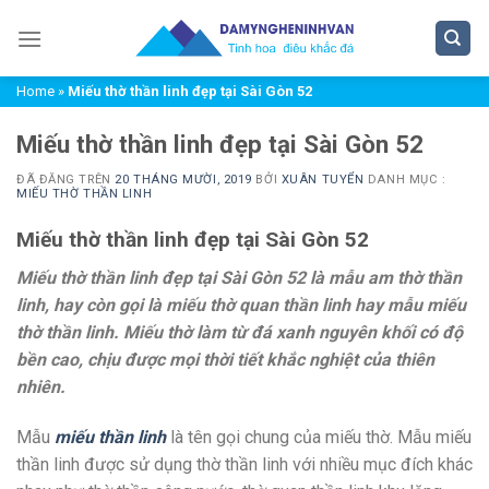
Chuyển
đến
nội
Home
»
Miếu thờ thần linh đẹp tại Sài Gòn 52
dung
Miếu thờ thần linh đẹp tại Sài Gòn 52
ĐÃ ĐĂNG TRÊN
20 THÁNG MƯỜI, 2019
BỞI
XUÂN TUYỂN
DANH MỤC :
MIẾU THỜ THẦN LINH
Miếu thờ thần linh đẹp tại Sài Gòn 52
Miếu thờ thần linh đẹp tại Sài Gòn 52 l
à mẫu am thờ thần
linh, hay còn gọi là miếu thờ quan thần linh hay mẫu miếu
thờ thần linh. Miếu thờ làm từ đá xanh nguyên khối có độ
bền cao, chịu được mọi thời tiết khắc nghiệt của thiên
nhiên.
Mẫu
miếu thần linh
là tên gọi chung của miếu thờ. Mẫu miếu
thần linh được sử dụng thờ thần linh với nhiều mục đích khác