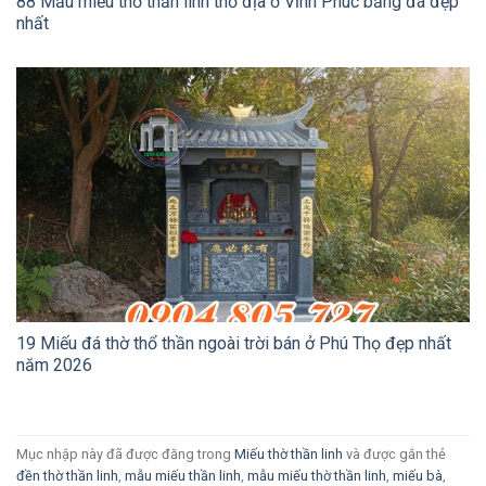
88 Mẫu miếu thờ thần linh thổ địa ở Vĩnh Phúc bằng đá đẹp
nhất
19 Miếu đá thờ thổ thần ngoài trời bán ở Phú Thọ đẹp nhất
năm 2026
Mục nhập này đã được đăng trong
Miếu thờ thần linh
và được gắn thẻ
đền thờ thần linh
,
mẫu miếu thần linh
,
mẫu miếu thờ thần linh
,
miếu bà
,