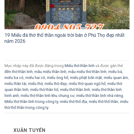
19 Miếu đá thờ thổ thần ngoài trời bán ở Phú Thọ đẹp nhất
năm 2026
Mục nhập này đã được đăng trong
Miếu thờ thần linh
và được gắn thẻ
đền thờ thần linh
,
mẫu miếu thần linh
,
mẫu miếu thờ thần linh
,
miếu bà
,
miếu ba cô
,
miếu hai cô
,
miếu ông hổ
,
miếu phật bốn mặt
,
miếu quan âm
,
miếu thần tài
,
miếu thờ
,
miếu thờ đẹp
,
miếu thờ quan ngũ hổ
,
miếu thờ
quan thần linh
,
miếu thờ thần hổ
,
miếu thờ thần linh
,
miếu thờ thần linh
hinh anh
,
miếu thờ thần linh khu chung cư
,
miếu thờ thần linh nhà riêng
,
Miếu thờ thần linh trong công ty
,
miếu thờ thổ địa
,
miếu thờ thổ thần
,
miếu
thờ thổ thần trong công ty
.
XUÂN TUYỂN