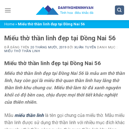
Chuyển
đến
nội
Home
»
Miếu thờ thần linh đẹp tại Đồng Nai 56
dung
Miếu thờ thần linh đẹp tại Đồng Nai 56
ĐÃ ĐĂNG TRÊN
20 THÁNG MƯỜI, 2019
BỞI
XUÂN TUYỂN
DANH MỤC :
MIẾU THỜ THẦN LINH
Miếu thờ thần linh đẹp tại Đồng Nai 56
Miếu thờ thần linh đẹp tại Đồng Nai 56 là
mẫu am thờ thần
linh, hay còn gọi là miếu thờ quan thần linh hay lăng thờ
thần linh khu chung cư. Miếu thờ làm từ đá xanh nguyên
khối có độ bền cao, chịu được mọi thời tiết khắc nghiệt
của thiên nhiên.
Mẫu
miếu thần linh
là tên gọi chung của miếu thờ. Mẫu miếu
thần linh được sử dụng thờ thần linh với nhiều mục đích khác