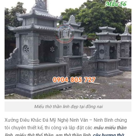
Miếu thờ thần linh đẹp tại đồng nai
Xưởng Điêu Khắc Đá Mỹ Nghệ Ninh Vân – Ninh Bình chúng
tôi chuyên thiết kế, thi công và lắp đặt các
mẫu miếu thần
linh, miếu thờ thổ thần
,
am thờ thần linh
,
cây hương thờ