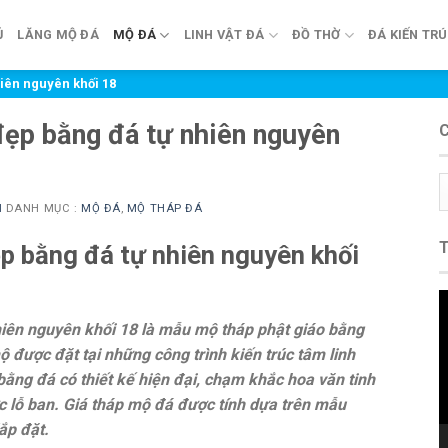
Ủ
LĂNG MỘ ĐÁ
MỘ ĐÁ
LINH VẬT ĐÁ
ĐỒ THỜ
ĐÁ KIẾN TR
iên nguyên khối 18
ẹp bằng đá tự nhiên nguyên
C
m
N
DANH MỤC :
MỘ ĐÁ
,
MỘ THÁP ĐÁ
p bằng đá tự nhiên nguyên khối
T
c
iên nguyên khối 18 là mẫu mộ tháp phật giáo bằng
V
 được đặt tại những công trình kiến trúc tâm linh
ng đá có thiết kế hiện đại, chạm khắc hoa văn tinh
c lỗ ban. Giá tháp mộ đá được tính dựa trên mẫu
ắp đặt.