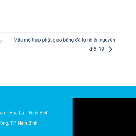
Mẫu mộ tháp phật giáo bằng đá tự nhiên nguyên
ự
khối 19
ân - Hoa Lư - Ninh Bình
ông, TP Ninh Bình