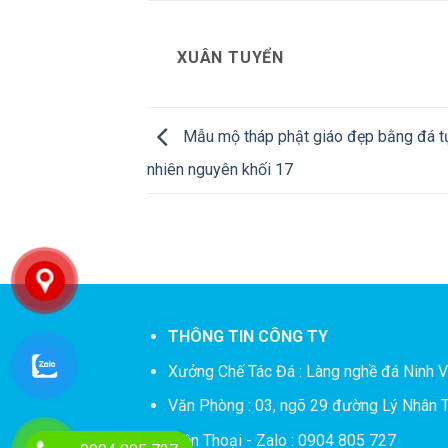
XUÂN TUYỂN
Mẫu mộ tháp phật giáo đẹp bằng đá t
nhiên nguyên khối 17
THÔNG TIN CÔNG TY
Xưởng Chế Tác Đá :
Làng nghề đá Ninh V
Văn Phòng : 03, ngõ 29 đường Lý Nhân T
Điện Thoại - Zalo : 0904 805 727