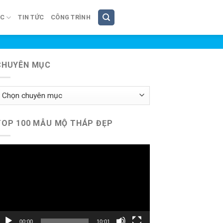
ÚC
TIN TỨC
CÔNG TRÌNH
CHUYÊN MỤC
huyên
ục
TOP 100 MẪU MỘ THÁP ĐẸP
rình
hơi
ideo
00:00
10:01