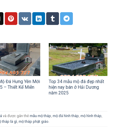
Mộ Đá Hưng Yên Mới
Top 34 mẫu mộ đá đẹp nhất
5 – Thiết Kế Miễn
hiện nay bán ở Hải Dương
năm 2025
đá
và được gắn thẻ
mẫu mộ tháp
,
mộ đá hình tháp
,
mộ hình tháp
,
 tháp là gì
,
mộ tháp phật giáo
.