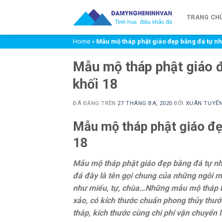
Chuyển
đến
TRANG CH
nội
Home
»
Mẫu mộ tháp phật giáo đẹp bằng đá tự nh
dung
Mẫu mộ tháp phật giáo đ
khối 18
ĐÃ ĐĂNG TRÊN
27 THÁNG BA, 2020
BỞI
XUÂN TUYỂ
Mẫu mộ tháp phật giáo đẹ
18
Mẫu mộ tháp phật giáo đẹp bằng đá tự nh
đá đây là tên gọi chung của những ngôi mộ
như miếu, tự, chùa…Những mẫu mộ tháp bằ
xảo, có kích thước chuẩn phong thủy thướ
tháp, kích thước cùng chi phí vận chuyển l