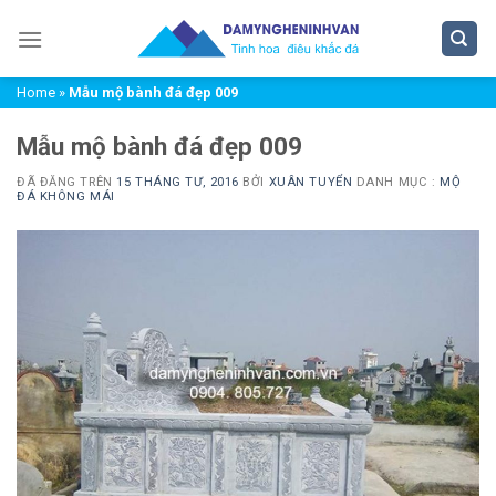
Chuyển
đến
nội
Home
»
Mẫu mộ bành đá đẹp 009
dung
Mẫu mộ bành đá đẹp 009
ĐÃ ĐĂNG TRÊN
15 THÁNG TƯ, 2016
BỞI
XUÂN TUYỂN
DANH MỤC :
MỘ
ĐÁ KHÔNG MÁI