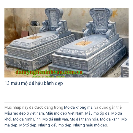
13 mẫu mộ đá hậu bành đẹp
Mục nhập này đã được đăng trong
Mộ đá không mái
và được gắn thẻ
Mẫu mộ đẹp ở việt nam
,
Mẫu mộ đẹp Việt Nam
,
Mẫu mộ ốp đá
,
Mộ đá
khối
,
Mộ đá Ninh Bình
,
Mộ đá ninh vân
,
Mộ đá thanh hóa
,
Mộ đá xanh
,
Mồ
mả đẹp
,
Mộ tổ đẹp
,
Những kiểu mộ đẹp
,
Những mẫu mộ đẹp
.