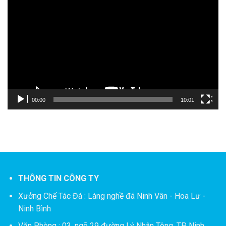
chơi
Video
00:00
10:01
THÔNG TIN CÔNG TY
Xưởng Chế Tác Đá :
Làng nghề đá Ninh Vân - Hoa Lư -
Ninh Bình
Văn Phòng : 03, ngõ 29 đường Lý Nhân Tông, TP Ninh