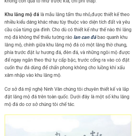
không còn quá to như trước kia, chi phí thấp.
Khu lăng mộ đá
là mẫu lăng tẩm thu nhỏ,được thiết kế theo
nhiều kiểu dáng khác nhau tùy thuộc vào diện tích đất và yêu
cầu của từng gia đình. Cho dù có thiết kế như thế nào thì lăng
mộ đá không thể thiếu tường rào
lan can đá
bao quanh khu
lăng mộ, chính giữa khu lăng mộ đá có một lăng thờ chung,
phía trước đặt lư hương đá, đèn đá, và những ngôi mộ được
để ngay ngắn theo thứ tự cấp bậc, trước cổng ra vào có đặt
cuốn thư đá dùng để chấn phong không cho luồng khí xấu
xâm nhập vào khu lăng mộ.
Cơ sở đá mỹ nghệ Ninh Vân chúng tôi chuyên thiết kế và lắp
đặt lăng mộ đá trên toàn quốc. Dưới đây là một số khu lăng
mộ đá do cơ sở chúng tôi chế tác.