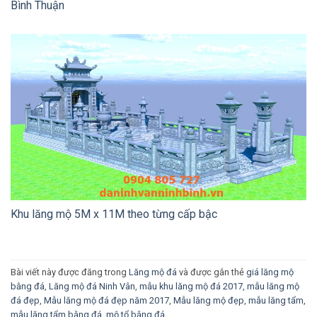
Bình Thuận
Khu lăng mộ 5M x 11M theo từng cấp bậc
Bài viết này được đăng trong
Lăng mộ đá
và được gắn thẻ
giá lăng mộ
bằng đá
,
Lăng mộ đá Ninh Vân
,
mẫu khu lăng mộ đá 2017
,
mẫu lăng mộ
đá đẹp
,
Mẫu lăng mộ đá đẹp năm 2017
,
Mẫu lăng mộ đẹp
,
mẫu lăng tẩm
,
mẫu lăng tẩm bằng đá
,
mộ tổ bằng đá
.