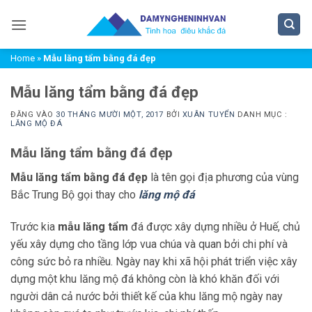
Bỏ
qua
nội
Home
»
Mẫu lăng tẩm bằng đá đẹp
dung
Mẫu lăng tẩm bằng đá đẹp
ĐĂNG VÀO
30 THÁNG MƯỜI MỘT, 2017
BỞI
XUÂN TUYỂN
DANH MỤC :
LĂNG MỘ ĐÁ
Mẫu lăng tẩm bằng đá đẹp
Mẫu lăng tẩm bằng đá đẹp
là tên gọi địa phương của vùng
Bắc Trung Bộ gọi thay cho
lăng mộ đá
Trước kia
mẫu lăng tẩm
đá được xây dựng nhiều ở Huế, chủ
yếu xây dựng cho tầng lớp vua chúa và quan bởi chi phí và
công sức bỏ ra nhiều. Ngày nay khi xã hội phát triển việc xây
dựng một khu lăng mộ đá không còn là khó khăn đối với
người dân cả nước bởi thiết kế của khu lăng mộ ngày nay