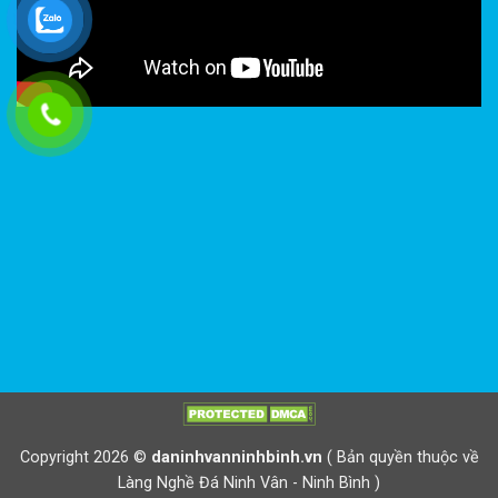
Copyright 2026 ©
daninhvanninhbinh.vn
( Bản quyền thuộc về
Làng Nghề Đá Ninh Vân - Ninh Bình )