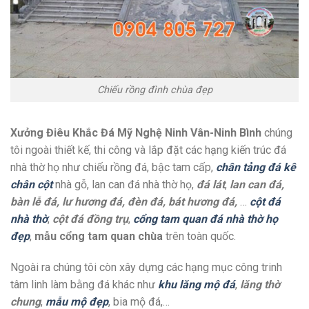
Chiếu rồng đình chùa đẹp
Xưởng Điêu Khắc Đá Mỹ Nghệ Ninh Vân-Ninh Bình
chúng
tôi ngoài thiết kế, thi công và lắp đặt các hạng kiến trúc đá
nhà thờ họ như chiếu rồng đá, bậc tam cấp,
chân tảng đá kê
chân cột
nhà gỗ, lan can đá nhà thờ họ,
đá lát
,
lan can đá,
bàn lễ đá, lư hương đá, đèn đá, bát hương đá,
…
cột đá
nhà thờ
,
cột đá đồng trụ
,
cổng tam quan đá nhà thờ họ
đẹp
,
mẫu cổng tam quan chùa
trên toàn quốc.
Ngoài ra chúng tôi còn xây dựng các hạng mục công trinh
tâm linh làm bằng đá khác như
khu lăng mộ đá
,
lăng thờ
chung
,
mẫu mộ đẹp
, bia mộ đá,…