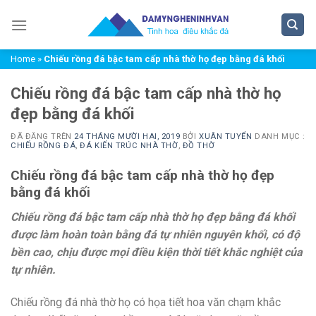
Chuyển
đến
nội
Home
»
Chiếu rồng đá bậc tam cấp nhà thờ họ đẹp bằng đá khối
dung
Chiếu rồng đá bậc tam cấp nhà thờ họ
đẹp bằng đá khối
ĐÃ ĐĂNG TRÊN
24 THÁNG MƯỜI HAI, 2019
BỞI
XUÂN TUYỂN
DANH MỤC :
CHIẾU RỒNG ĐÁ
,
ĐÁ KIẾN TRÚC NHÀ THỜ
,
ĐỒ THỜ
Chiếu rồng đá bậc tam cấp nhà thờ họ đẹp
bằng đá khối
Chiếu rồng đá bậc tam cấp nhà thờ họ đẹp bằng đá khối
được làm hoàn toàn bằng đá tự nhiên nguyên khối, có độ
bền cao, chịu được mọi điều kiện thời tiết khắc nghiệt của
tự nhiên.
Chiếu rồng đá nhà thờ họ có họa tiết hoa văn chạm khắc