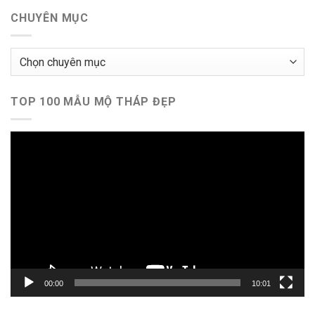
CHUYÊN MỤC
Chuyên
mục
TOP 100 MẪU MỘ THÁP ĐẸP
Trình
chơi
Video
00:00
10:01