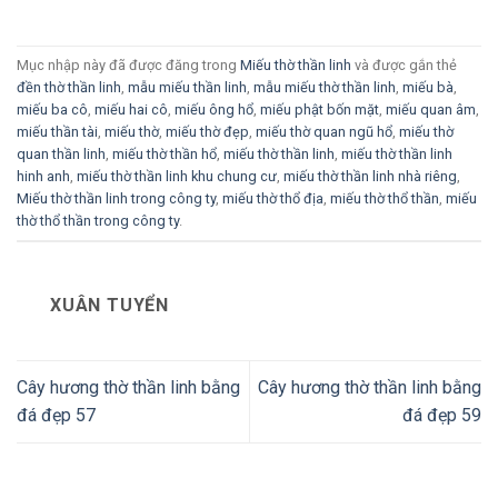
Mục nhập này đã được đăng trong
Miếu thờ thần linh
và được gắn thẻ
đền thờ thần linh
,
mẫu miếu thần linh
,
mẫu miếu thờ thần linh
,
miếu bà
,
miếu ba cô
,
miếu hai cô
,
miếu ông hổ
,
miếu phật bốn mặt
,
miếu quan âm
,
miếu thần tài
,
miếu thờ
,
miếu thờ đẹp
,
miếu thờ quan ngũ hổ
,
miếu thờ
quan thần linh
,
miếu thờ thần hổ
,
miếu thờ thần linh
,
miếu thờ thần linh
hinh anh
,
miếu thờ thần linh khu chung cư
,
miếu thờ thần linh nhà riêng
,
Miếu thờ thần linh trong công ty
,
miếu thờ thổ địa
,
miếu thờ thổ thần
,
miếu
thờ thổ thần trong công ty
.
XUÂN TUYỂN
Cây hương thờ thần linh bằng
Cây hương thờ thần linh bằng
đá đẹp 57
đá đẹp 59