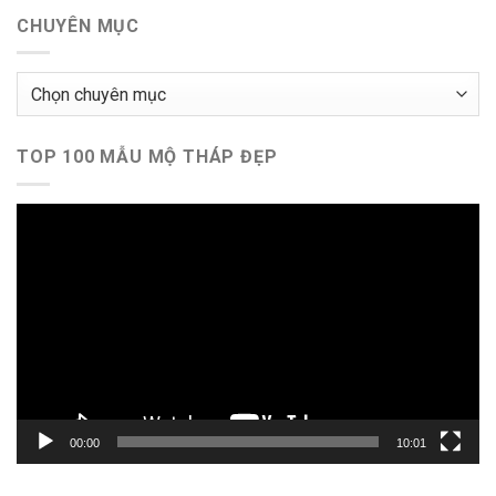
CHUYÊN MỤC
Chuyên
mục
TOP 100 MẪU MỘ THÁP ĐẸP
Trình
chơi
Video
00:00
10:01