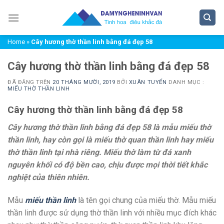
Chuyển
đến
nội
Home
»
Cây hương thờ thần linh bằng đá đẹp 58
dung
Cây hương thờ thần linh bằng đá đẹp 58
ĐÃ ĐĂNG TRÊN
20 THÁNG MƯỜI, 2019
BỞI
XUÂN TUYỂN
DANH MỤC :
MIẾU THỜ THẦN LINH
Cây hương thờ thần linh bằng đá đẹp 58
Cây hương thờ thần linh bằng đá đẹp 58 là mẫu miếu thờ
thần linh, hay còn gọi là miếu thờ quan thần linh hay miếu
thờ thần linh tại nhà riêng. Miếu thờ làm từ đá xanh
nguyên khối có độ bền cao, chịu được mọi thời tiết khắc
nghiệt của thiên nhiên.
Mẫu
miếu thần linh
là tên gọi chung của miếu thờ. Mẫu miếu
thần linh được sử dụng thờ thần linh với nhiều mục đích khác