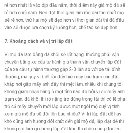
rẻ hơn nhất là vào dịp đầu năm, thời điểm này giá mộ đá sẽ
rẻ hơn cuối năm. Nên đặt thời gian làm mộ dài thứ nhất mộ
sẽ rẻ hơn, thứ hai mộ sẽ đẹp hơn vì thời gian dài thì đá đầu
vào sẽ được lựa chọn kỹ lưỡng hơn, chế tác sẽ đẹp hơn.
7. Khoảng cách và vị trí lắp đặt
Vì mộ đá làm bằng đá khối sẽ rất nặng, thường phải vận
chuyển bằng xe cẩu tự hành giá thành vận chuyển lắp đặt
của xe cẩu tự hành thường gấp 2-3 lần so với xe tải bình
thường, mà quý vị biết rồi đấy hiện nay các trạm cân đặt
khắp nơi gặp mấy anh đấy thì mệt lắm, nhiều khi chúng tôi
không giám nhận hàng ở một tỉnh nào đó bởi vì sợ mấy anh
trạm cân, đá khối thì rõ nặng trở đúng trọng tải thì có lẽ phải
trở cả mấy chuyến mới lắp được một ngôi mộ quý vị tính
xem giá mộ đá sẽ đội lên bao nhiêu? Vị trí lắp đặt dễ hay
khó cũng ảnh hưởng đôi chút đến giá mộ đá, lắp đặt dễ thì
không nói làm gì nhưng lắp đặt khó thì nhận công đội lên