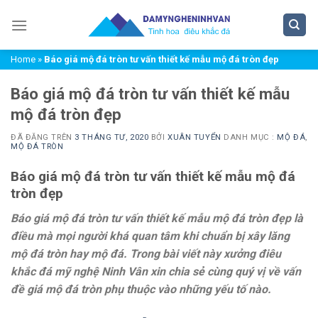
Chuyển
đến
nội
Home
»
Báo giá mộ đá tròn tư vấn thiết kế mẫu mộ đá tròn đẹp
dung
Báo giá mộ đá tròn tư vấn thiết kế mẫu
mộ đá tròn đẹp
ĐÃ ĐĂNG TRÊN
3 THÁNG TƯ, 2020
BỞI
XUÂN TUYỂN
DANH MỤC :
MỘ ĐÁ
,
MỘ ĐÁ TRÒN
Báo giá mộ đá tròn tư vấn thiết kế mẫu mộ đá
tròn đẹp
Báo giá mộ đá tròn tư vấn thiết kế mẫu mộ đá tròn đẹp là
điều mà mọi người khá quan tâm khi chuẩn bị xây lăng
mộ đá tròn hay mộ đá. Trong bài viết này xưởng điêu
khắc đá mỹ nghệ Ninh Vân xin chia sẻ cùng quý vị về vấn
đề giá mộ đá tròn phụ thuộc vào những yếu tố nào.