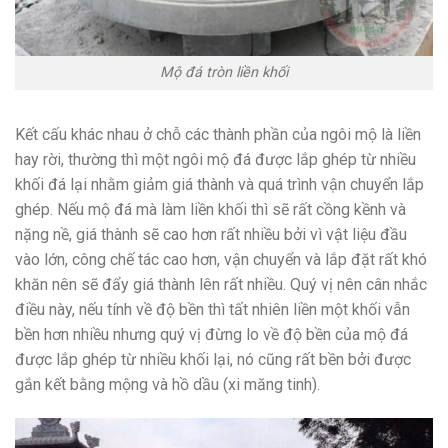
Mộ đá tròn liền khối
Kết cấu khác nhau ở chỗ các thành phần của ngôi mộ là liền
hay rời, thường thì một ngôi mộ đá được lắp ghép từ nhiều
khối đá lại nhằm giảm giá thành và quá trình vận chuyển lắp
ghép. Nếu mộ đá mà làm liền khối thì sẽ rất cồng kềnh và
nặng nề, giá thành sẽ cao hơn rất nhiều bởi vì vật liệu đầu
vào lớn, công chế tác cao hơn, vận chuyển và lắp đặt rất khó
khăn nên sẽ đẩy giá thành lên rất nhiều. Quý vị nên cân nhắc
điều này, nếu tính về độ bền thì tất nhiên liền một khối vẫn
bền hơn nhiều nhưng quý vị đừng lo về độ bền của mộ đá
được lắp ghép từ nhiều khối lại, nó cũng rất bền bởi được
gắn kết bằng mộng và hồ dầu (xi măng tinh).