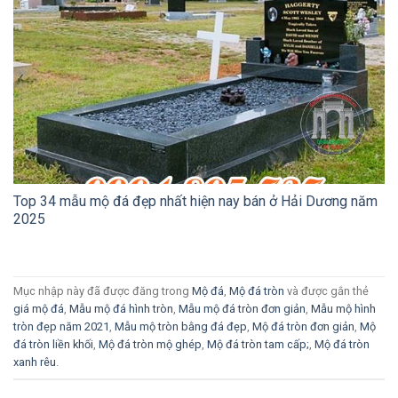
Top 34 mẫu mộ đá đẹp nhất hiện nay bán ở Hải Dương năm
2025
Mục nhập này đã được đăng trong
Mộ đá
,
Mộ đá tròn
và được gắn thẻ
giá mộ đá
,
Mẫu mộ đá hình tròn
,
Mẫu mộ đá tròn đơn giản
,
Mẫu mộ hình
tròn đẹp năm 2021
,
Mẫu mộ tròn bằng đá đẹp
,
Mộ đá tròn đơn giản
,
Mộ
đá tròn liền khối
,
Mộ đá tròn mộ ghép
,
Mộ đá tròn tam cấp;
,
Mộ đá tròn
xanh rêu
.