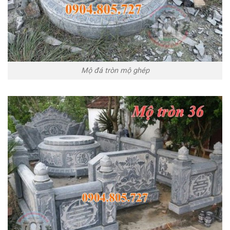
Mộ đá tròn mộ ghép