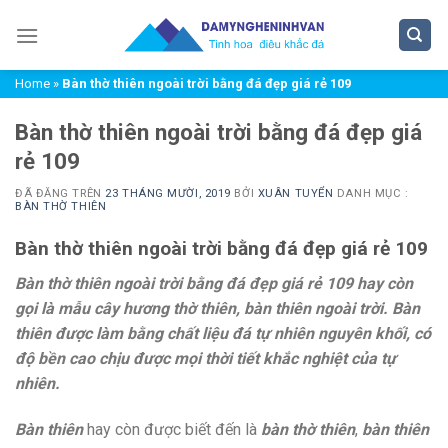
Chuyển
đến
nội
Home
»
Bàn thờ thiên ngoài trời bằng đá đẹp giá rẻ 109
dung
Bàn thờ thiên ngoài trời bằng đá đẹp giá
rẻ 109
ĐÃ ĐĂNG TRÊN
23 THÁNG MƯỜI, 2019
BỞI
XUÂN TUYỂN
DANH MỤC :
BÀN THỜ THIÊN
Bàn thờ thiên ngoài trời bằng đá đẹp giá rẻ 109
Bàn thờ thiên ngoài trời bằng đá đẹp giá rẻ 109 hay còn
gọi là mẫu cây hương thờ thiên, bàn thiên ngoài trời. Bàn
thiên được làm bằng chất liệu đá tự nhiên nguyên khối, có
độ bền cao chịu được mọi thời tiết khắc nghiệt của tự
nhiên.
Bàn thiên
hay còn được biết đến là
bàn thờ thiên
,
bàn thiên