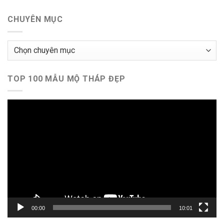
CHUYÊN MỤC
Chuyên
mục
TOP 100 MẪU MỘ THÁP ĐẸP
Trình
chơi
Video
00:00
10:01