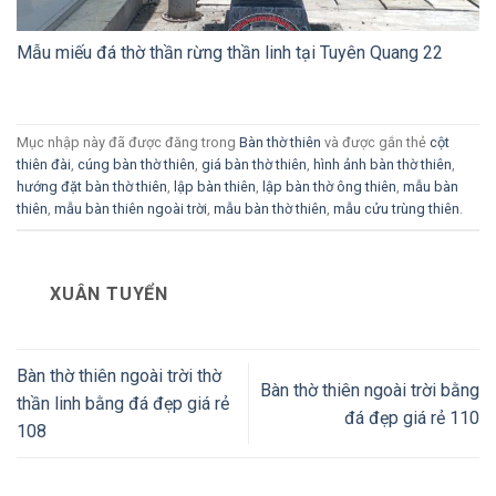
Mẫu miếu đá thờ thần rừng thần linh tại Tuyên Quang 22
Mục nhập này đã được đăng trong
Bàn thờ thiên
và được gắn thẻ
cột
thiên đài
,
cúng bàn thờ thiên
,
giá bàn thờ thiên
,
hình ảnh bàn thờ thiên
,
hướng đặt bàn thờ thiên
,
lập bàn thiên
,
lập bàn thờ ông thiên
,
mẫu bàn
thiên
,
mẫu bàn thiên ngoài trời
,
mẫu bàn thờ thiên
,
mẫu cửu trùng thiên
.
XUÂN TUYỂN
Bàn thờ thiên ngoài trời thờ
Bàn thờ thiên ngoài trời bằng
thần linh bằng đá đẹp giá rẻ
đá đẹp giá rẻ 110
108