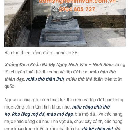
Bàn thờ thiên bằng đá tại nghệ an 38
Xưởng Điêu Khắc Đá Mỹ Nghệ Ninh Vân – Ninh Bình
chúng
tôi chuyên thiết kế, thi công và lắp đặt các
mẫu bàn thờ
thiên đẹp
,
miếu thờ thần linh
, miếu thờ thổ thần
, trên toàn
quốc.
Ngoài ra chúng tôi còn thiết kế, thi công và lắp đặt các hạng
mục công trình tâm linh khác như:
mẫu cổng nhà thờ
họ
,
khu lăng mộ đá
,
mẫu mộ đẹp
, bia mộ đá,…và các hạng
mục khác bằng đá như linh vật đá, chậu cây cảnh, các hạng
mục khác trong kiến trước nhà thờ như
đá kê chân cột
,
đá