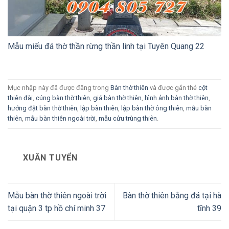
Mẫu miếu đá thờ thần rừng thần linh tại Tuyên Quang 22
Mục nhập này đã được đăng trong
Bàn thờ thiên
và được gắn thẻ
cột
thiên đài
,
cúng bàn thờ thiên
,
giá bàn thờ thiên
,
hình ảnh bàn thờ thiên
,
hướng đặt bàn thờ thiên
,
lập bàn thiên
,
lập bàn thờ ông thiên
,
mẫu bàn
thiên
,
mẫu bàn thiên ngoài trời
,
mẫu cửu trùng thiên
.
XUÂN TUYỂN
Mẫu bàn thờ thiên ngoài trời
Bàn thờ thiên bằng đá tại hà
tại quận 3 tp hồ chí minh 37
tĩnh 39