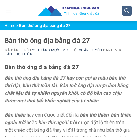
Chuyển
đến
nội
Home
»
Bàn thờ ông địa bằng đá 27
dung
Bàn thờ ông địa bằng đá 27
ĐÃ ĐĂNG TRÊN
21 THÁNG MƯỜI, 2019
BỞI
XUÂN TUYỂN
DANH MỤC :
BÀN THỜ THIÊN
Bàn thờ ông địa bằng đá 27
Bàn thờ ông địa bằng đá 27
hay
còn gọi là mẫu bàn thờ
thổ địa, bàn thờ thần tài. Bàn thờ ông địa được làm bằng
chất liệu đá tự nhiên nguyên khối, có độ bền cao chịu
được mọi thời tiết khắc nghiệt của tự nhiên.
Bàn thiên
hay còn được biết đến là
bàn thờ thiên
,
bàn thiên
ngoài trời
hoặc
bàn thờ ngoài trời
được đặt lộ thiên trên
một chiếc cột bằng đá thay vì đặt trong nhà như bàn thờ gia