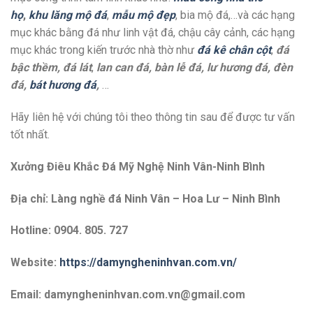
họ
,
khu lăng mộ đá
,
mẫu mộ đẹp
, bia mộ đá,…và các hạng
mục khác bằng đá như linh vật đá, chậu cây cảnh, các hạng
mục khác trong kiến trước nhà thờ như
đá kê chân cột
,
đá
bậc thềm, đá lát
,
lan can đá, bàn lễ đá, lư hương đá, đèn
đá,
bát hương đá
,
…
Hãy liên hệ với chúng tôi theo thông tin sau để được tư vấn
tốt nhất.
Xưởng Điêu Khắc Đá Mỹ Nghệ Ninh Vân-Ninh Bình
Địa chỉ: Làng nghề đá Ninh Vân – Hoa Lư – Ninh Bình
Hotline: 0904. 805. 727
Website:
https://damyngheninhvan.com.vn/
Email: damyngheninhvan.com.vn@gmail.com