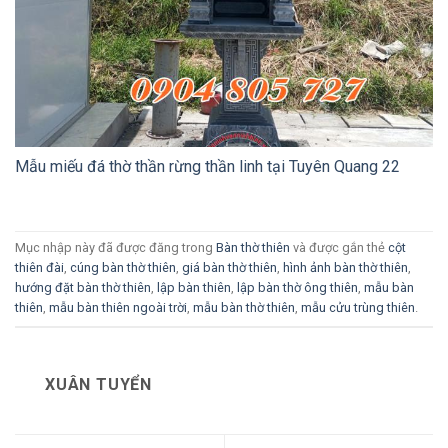
Mẫu miếu đá thờ thần rừng thần linh tại Tuyên Quang 22
Mục nhập này đã được đăng trong
Bàn thờ thiên
và được gắn thẻ
cột
thiên đài
,
cúng bàn thờ thiên
,
giá bàn thờ thiên
,
hình ảnh bàn thờ thiên
,
hướng đặt bàn thờ thiên
,
lập bàn thiên
,
lập bàn thờ ông thiên
,
mẫu bàn
thiên
,
mẫu bàn thiên ngoài trời
,
mẫu bàn thờ thiên
,
mẫu cửu trùng thiên
.
XUÂN TUYỂN