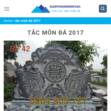
Chuyển
đến
nội
Home
»
tắc môn đá 2017
dung
TẮC MÔN ĐÁ 2017