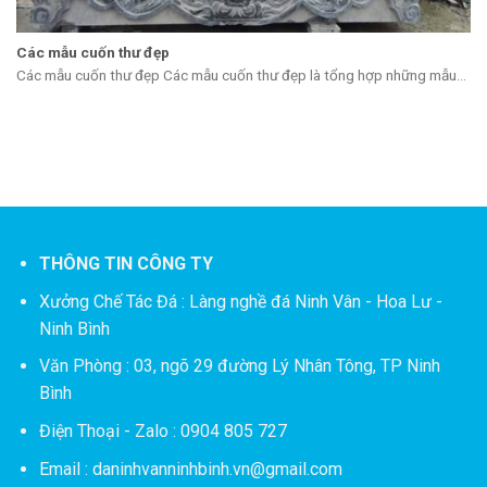
Các mẫu cuốn thư đẹp
Các mẫu cuốn thư đẹp Các mẫu cuốn thư đẹp là tổng hợp những mẫu...
THÔNG TIN CÔNG TY
Xưởng Chế Tác Đá :
Làng nghề đá Ninh Vân - Hoa Lư -
Ninh Bình
Văn Phòng : 03, ngõ 29 đường Lý Nhân Tông, TP Ninh
Bình
Điện Thoại - Zalo : 0904 805 727
Email : daninhvanninhbinh.vn@gmail.com